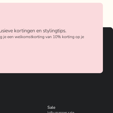
usieve kortingen en stylingtips.
ang je een welkomstkorting van 10% korting op je
Sale
lofty manner sale