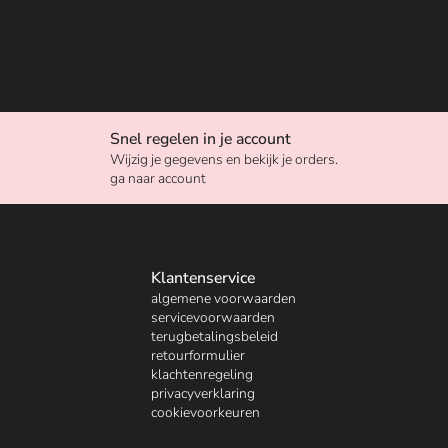
Snel regelen in je account
Wijzig je gegevens en bekijk je orders.
ga naar account
Klantenservice
algemene voorwaarden
servicevoorwaarden
terugbetalingsbeleid
retourformulier
klachtenregeling
privacyverklaring
cookievoorkeuren