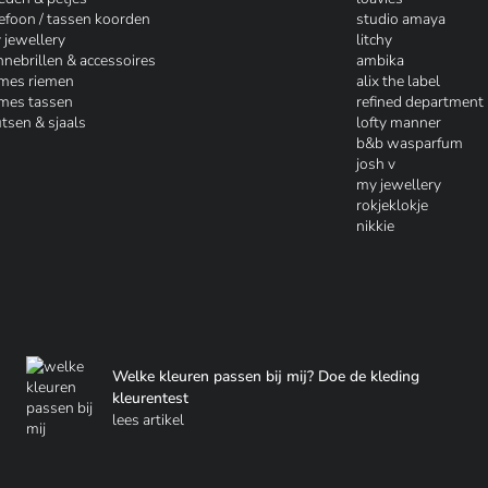
lefoon / tassen koorden
studio amaya
 jewellery
litchy
nnebrillen & accessoires
ambika
mes riemen
alix the label
mes tassen
refined department
tsen & sjaals
lofty manner
b&b wasparfum
josh v
my jewellery
rokjeklokje
nikkie
Welke kleuren passen bij mij? Doe de kleding
kleurentest
lees artikel