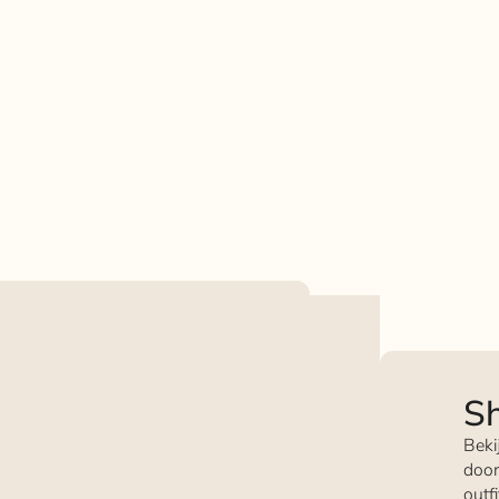
Sh
Beki
door
outf