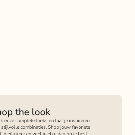
op the look
jk onze complete looks en laat je inspireren
 stijlvolle combinaties. Shop jouw favoriete
it in één keer en voel je elke dag op je best.