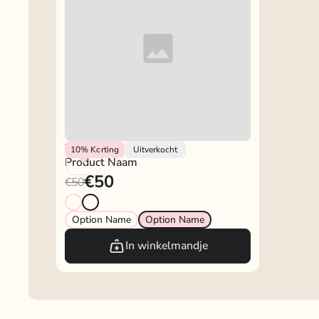
Vendor
10%
Korting
Uitverkocht
Product Naam
€50
€50
Option Name
Option Name
In winkelmandje