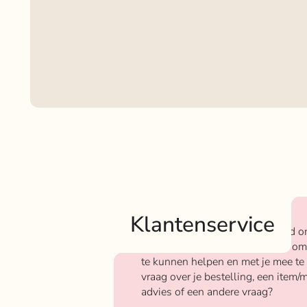
Klantenservice
Bij Rokjeklokje staan we bekend o
We vinden het super belangrijk om
te kunnen helpen en met je mee te
vraag over je bestelling, een item/m
advies of een andere vraag?