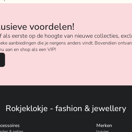
n
lusieve voordelen!
ijf als eerste op de hoogte van nieuwe collecties, excl
unieke aanbiedingen die je nergens anders vindt. Bovendien ontv
nu aan en shop als een VIP!
Rokjeklokje - fashion & jewellery
cessoires
Merken
eden & petjes
loavies