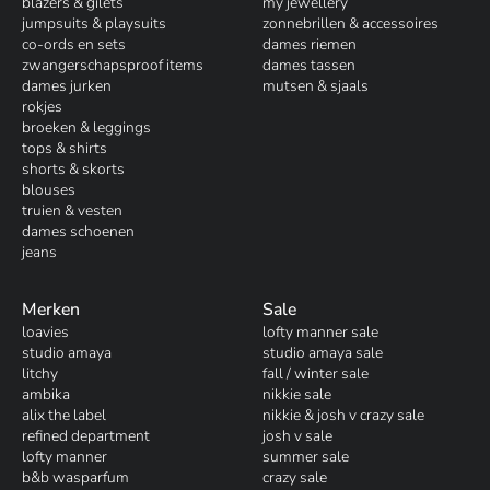
blazers & gilets
my jewellery
jumpsuits & playsuits
zonnebrillen & accessoires
co-ords en sets
dames riemen
zwangerschapsproof items
dames tassen
dames jurken
mutsen & sjaals
rokjes
broeken & leggings
tops & shirts
shorts & skorts
blouses
truien & vesten
dames schoenen
jeans
Merken
Sale
loavies
lofty manner sale
studio amaya
studio amaya sale
litchy
fall / winter sale
ambika
nikkie sale
alix the label
nikkie & josh v crazy sale
refined department
josh v sale
lofty manner
summer sale
b&b wasparfum
crazy sale