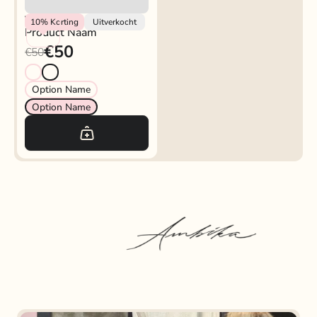
Vendor
10%
Korting
Uitverkocht
Product Naam
€50
€50
Option Name
Option Name