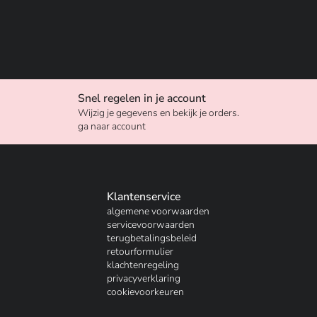
Snel regelen in je account
Wijzig je gegevens en bekijk je orders.
ga naar account
Klantenservice
algemene voorwaarden
servicevoorwaarden
terugbetalingsbeleid
retourformulier
klachtenregeling
privacyverklaring
cookievoorkeuren