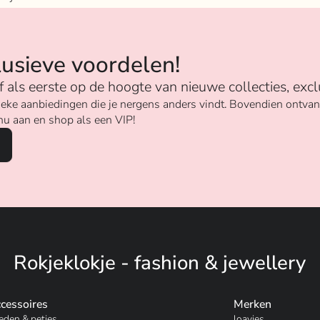
n
lusieve voordelen!
ijf als eerste op de hoogte van nieuwe collecties, excl
unieke aanbiedingen die je nergens anders vindt. Bovendien ontv
nu aan en shop als een VIP!
Rokjeklokje - fashion & jewellery
cessoires
Merken
eden & petjes
loavies