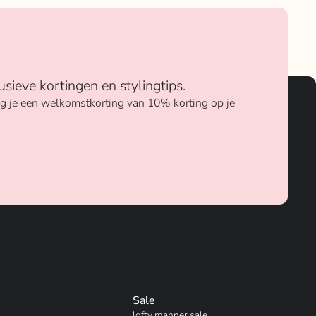
usieve kortingen en stylingtips.
ang je een welkomstkorting van 10% korting op je
Sale
lofty manner sale