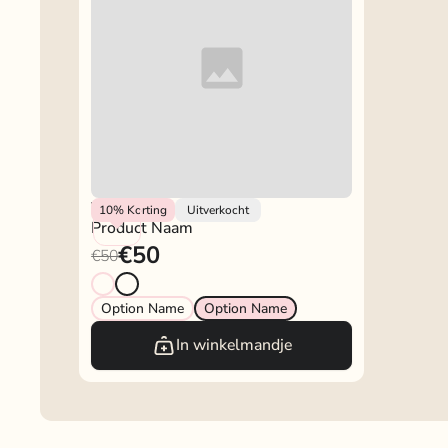
Vendor
10%
Korting
Uitverkocht
Product Naam
€50
€50
Option Name
Option Name
In winkelmandje