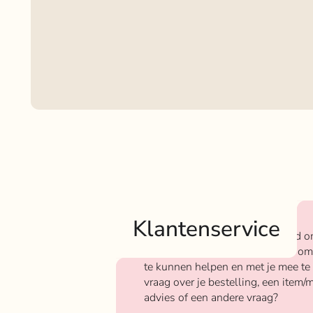
Klantenservice
Bij Rokjeklokje staan we bekend o
We vinden het super belangrijk om
te kunnen helpen en met je mee te
vraag over je bestelling, een item/m
advies of een andere vraag?