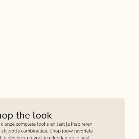
op the look
jk onze complete looks en laat je inspireren
 stijlvolle combinaties. Shop jouw favoriete
it in één keer en voel je elke dag op je best.