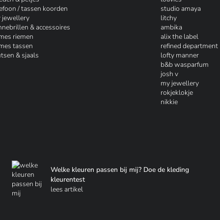
lefoon / tassen koorden
studio amaya
 jewellery
litchy
nnebrillen & accessoires
ambika
mes riemen
alix the label
mes tassen
refined department
tsen & sjaals
lofty manner
b&b wasparfum
josh v
my jewellery
rokjeklokje
nikkie
Welke kleuren passen bij mij? Doe de kleding
kleurentest
lees artikel