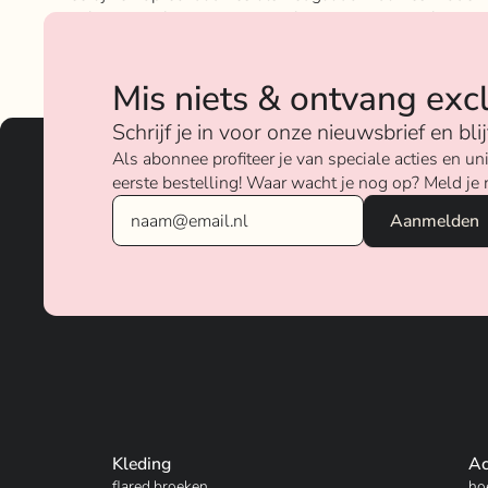
geloven sterk in ons concept; het mixen en matchen va
betaalbare nu on trend items met de luxere items van
verschillende merken.
Mis niets & ontvang exc
Over ons
Schrijf je in voor onze nieuwsbrief en bl
Als abonnee profiteer je van speciale acties en 
eerste bestelling! Waar wacht je nog op? Meld je 
Kleding
Ac
flared broeken
ho