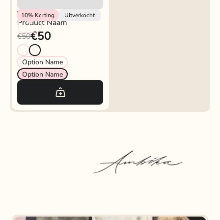
Vendor
10%
Korting
Uitverkocht
Product Naam
€50
€50
Option Name
Option Name