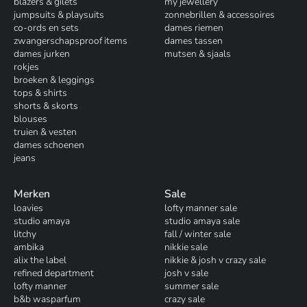
blazers & gilets
my jewellery
jumpsuits & playsuits
zonnebrillen & accessoires
co-ords en sets
dames riemen
zwangerschapsproof items
dames tassen
dames jurken
mutsen & sjaals
rokjes
broeken & leggings
tops & shirts
shorts & skorts
blouses
truien & vesten
dames schoenen
jeans
Merken
Sale
loavies
lofty manner sale
studio amaya
studio amaya sale
litchy
fall / winter sale
ambika
nikkie sale
alix the label
nikkie & josh v crazy sale
refined department
josh v sale
lofty manner
summer sale
b&b wasparfum
crazy sale