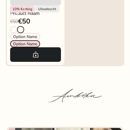
Vendor
10%
Korting
Uitverkocht
Product Naam
€50
€50
Option Name
Option Name