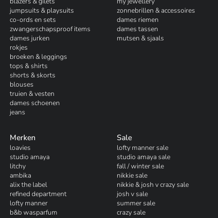
blazers & gilets
my jewellery
jumpsuits & playsuits
zonnebrillen & accessoires
co-ords en sets
dames riemen
zwangerschapsproof items
dames tassen
dames jurken
mutsen & sjaals
rokjes
broeken & leggings
tops & shirts
shorts & skorts
blouses
truien & vesten
dames schoenen
jeans
Merken
Sale
loavies
lofty manner sale
studio amaya
studio amaya sale
litchy
fall / winter sale
ambika
nikkie sale
alix the label
nikkie & josh v crazy sale
refined department
josh v sale
lofty manner
summer sale
b&b wasparfum
crazy sale