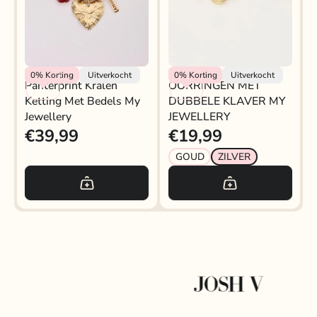
My Jewellery
My Jewellery
0%
Korting
Uitverkocht
0%
Korting
Uitverkocht
Panterprint Kralen
OORRINGEN MET
Ketting Met Bedels My
DUBBELE KLAVER MY
Jewellery
JEWELLERY
€39,99
€19,99
GOUD
ZILVER