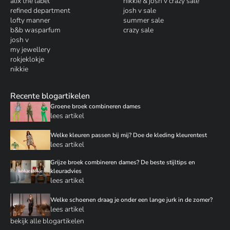
alix the label
nikkie & josh v crazy sale
refined department
josh v sale
lofty manner
summer sale
b&b wasparfum
crazy sale
josh v
my jewellery
rokjeklokje
nikkie
Recente blogartikelen
Groene broek combineren dames
lees artikel
Welke kleuren passen bij mij? Doe de kleding kleurentest
lees artikel
Grijze broek combineren dames? De beste stijltips en
kleuradvies
lees artikel
Welke schoenen draag je onder een lange jurk in de zomer?
lees artikel
bekijk alle blogartikelen