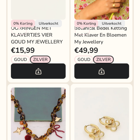
My Jewellery
My Jewellery
0%
Korting
Uitverkocht
0%
Korting
Uitverkocht
OORRINGEN MET
Botanical Bedel Ketting
KLAVERTJES VIER
Met Klaver En Bloemen
GOUD MY JEWELLERY
My Jewellery
€15,99
€49,99
GOUD
ZILVER
GOUD
ZILVER