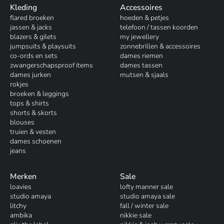
Kleding
Accessoires
flared broeken
hoeden & petjes
jassen & jacks
telefoon / tassen koorden
blazers & gilets
my jewellery
jumpsuits & playsuits
zonnebrillen & accessoires
co-ords en sets
dames riemen
zwangerschapsproof items
dames tassen
dames jurken
mutsen & sjaals
rokjes
broeken & leggings
tops & shirts
shorts & skorts
blouses
truien & vesten
dames schoenen
jeans
Merken
Sale
loavies
lofty manner sale
studio amaya
studio amaya sale
litchy
fall / winter sale
ambika
nikkie sale