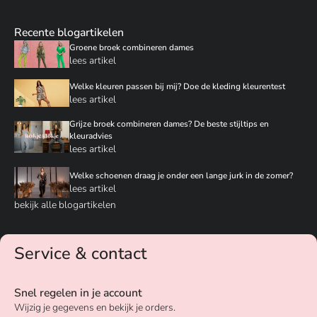
Recente blogartikelen
Groene broek combineren dames
lees artikel
Welke kleuren passen bij mij? Doe de kleding kleurentest
lees artikel
Grijze broek combineren dames? De beste stijltips en
kleuradvies
lees artikel
Welke schoenen draag je onder een lange jurk in de zomer?
lees artikel
bekijk alle blogartikelen
Service & contact
Snel regelen in je account
Wijzig je gegevens en bekijk je orders.