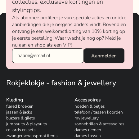
collecties, exclusieve kortingen en
stylingtips.
Als abonnee profiteer je van speciale acties en unieke
aanbiedingen die je nergens anders vindt. Bovendien
ontvang je een welkomstkorting van 10% korting op
je eerste bestelling! Waar wacht je nog op? Meld je
nu aan en shop als een VIP!
Rokjeklokje - fashion & jewellery
Kleding
Accessoires
flared broeken
hoeden & petjes
jassen & jacks
telefoon / tassen koorden
blazers & gilets
my jewellery
jumpsuits & playsuits
zonnebrillen & accessoires
co-ords en sets
dames riemen
zwangerschapsproof items
dames tassen