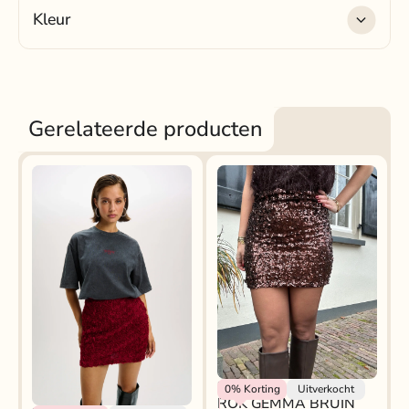
Kleur
Kleur
: bruin
Gerelateerde producten
Rokjeklokje
0%
Korting
Uitverkocht
ROK GEMMA BRUIN