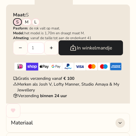
Maat:
S
S
M
L
Pasform
: de rok valt op maat.
Model
:het model is 1,70m en draagt maat M.
Afmeting
: vanaf de taille tot aan de onderkant 41
In winkelmandje
Gratis verzending vanaf
€ 100
Merken als Josh V, Lofty Manner, Studio Amaya & My
Jewellery
Verzending
binnen 24 uur
Materiaal
Materiaal
: 100% polyester