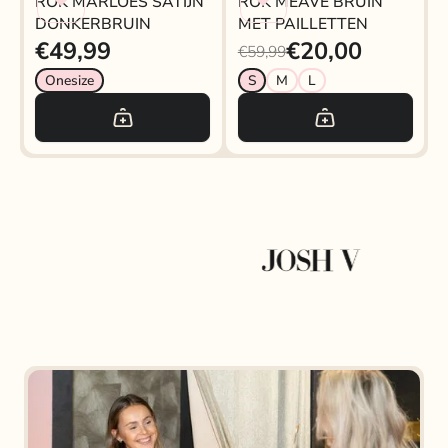
ROK MARLOES SATIJN
ROK MEAVE BRUIN
DONKERBRUIN
MET PAILLETTEN
€49,99
€20,00
€59,99
Onesize
S
M
L