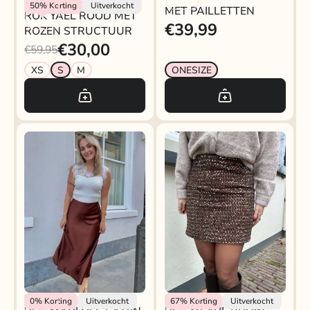
Refined Department
50%
Korting
Uitverkocht
MET PAILLETTEN
ROK YAEL ROOD MET
€39,99
ROZEN STRUCTUUR
€30,00
€59,95
XS
S
M
ONESIZE
Rokjeklokje
Rokjeklokje
0%
Korting
Uitverkocht
67%
Korting
Uitverkocht