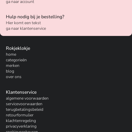
ga naar account
Hulp nodig bij je bestelling?
Hier komt een tekst
ga naar klantenservice
Rokjeklokje
home
categorieën
merken
blog
over ons
Klantenservice
algemene voorwaarden
servicevoorwaarden
terugbetalingsbeleid
retourformulier
klachtenregeling
privacyverklaring
cookievoorkeuren