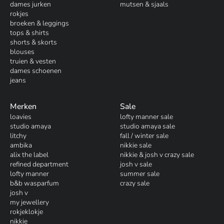
dames jurken
mutsen & sjaals
rokjes
broeken & leggings
tops & shirts
shorts & skorts
blouses
truien & vesten
dames schoenen
jeans
Merken
Sale
loavies
lofty manner sale
studio amaya
studio amaya sale
litchy
fall / winter sale
ambika
nikkie sale
alix the label
nikkie & josh v crazy sale
refined department
josh v sale
lofty manner
summer sale
b&b wasparfum
crazy sale
josh v
my jewellery
rokjeklokje
nikkie