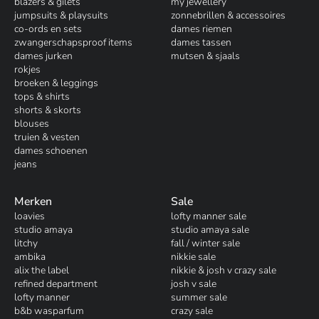
blazers & gilets
my jewellery
jumpsuits & playsuits
zonnebrillen & accessoires
co-ords en sets
dames riemen
zwangerschapsproof items
dames tassen
dames jurken
mutsen & sjaals
rokjes
broeken & leggings
tops & shirts
shorts & skorts
blouses
truien & vesten
dames schoenen
jeans
Merken
Sale
loavies
lofty manner sale
studio amaya
studio amaya sale
litchy
fall / winter sale
ambika
nikkie sale
alix the label
nikkie & josh v crazy sale
refined department
josh v sale
lofty manner
summer sale
b&b wasparfum
crazy sale