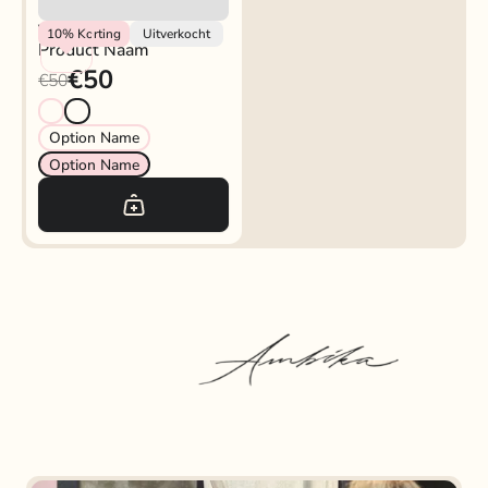
Vendor
10%
Korting
Uitverkocht
Product Naam
€50
€50
Option Name
Option Name