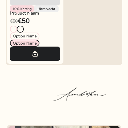
Vendor
10%
Korting
Uitverkocht
Product Naam
€50
€50
Option Name
Option Name