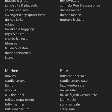
blazers & gilets
my jewellery
jumpsuits & playsuits
zonnebrillen & accessoires
co-ords en sets
dames riemen
zwangerschapsproof items
dames tassen
dames jurken
mutsen & sjaals
rokjes
broeken & leggings
tops & shirts
shorts & skorts
blouses
truien & vesten
dames schoenen
jeans
Merken
Sale
loavies
lofty manner sale
studio amaya
studio amaya sale
litchy
fall / winter sale
ambika
nikkie sale
alix the label
nikkie & josh v crazy sale
refined department
josh v sale
lofty manner
summer sale
b&b wasparfum
crazy sale