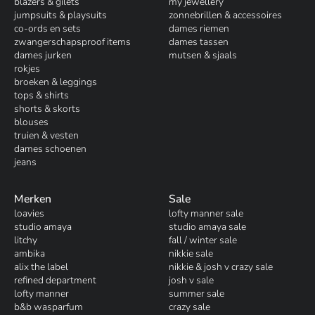
blazers & gilets
my jewellery
jumpsuits & playsuits
zonnebrillen & accessoires
co-ords en sets
dames riemen
zwangerschapsproof items
dames tassen
dames jurken
mutsen & sjaals
rokjes
broeken & leggings
tops & shirts
shorts & skorts
blouses
truien & vesten
dames schoenen
jeans
Merken
Sale
loavies
lofty manner sale
studio amaya
studio amaya sale
litchy
fall / winter sale
ambika
nikkie sale
alix the label
nikkie & josh v crazy sale
refined department
josh v sale
lofty manner
summer sale
b&b wasparfum
crazy sale