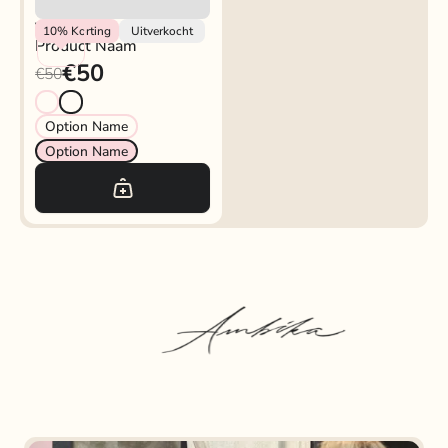
Vendor
10%
Korting
Uitverkocht
Product Naam
€50
€50
Option Name
Option Name