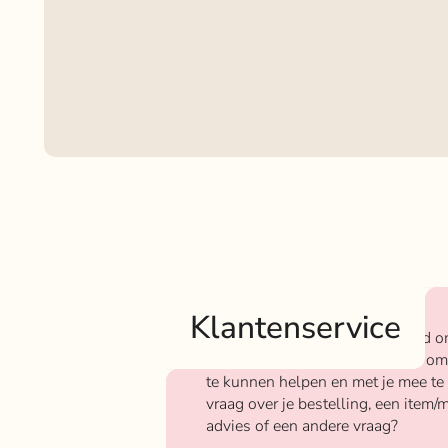
Klantenservice
Bij Rokjeklokje staan we bekend o
We vinden het super belangrijk om
te kunnen helpen en met je mee te
vraag over je bestelling, een item/m
advies of een andere vraag?