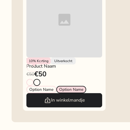
Vendor
10%
Korting
Uitverkocht
Product Naam
€50
€50
Option Name
Option Name
In winkelmandje