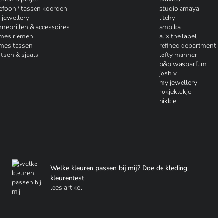
lefoon / tassen koorden
studio amaya
 jewellery
litchy
nnebrillen & accessoires
ambika
mes riemen
alix the label
mes tassen
refined department
tsen & sjaals
lofty manner
b&b wasparfum
josh v
my jewellery
rokjeklokje
nikkie
Welke kleuren passen bij mij? Doe de kleding
kleurentest
lees artikel