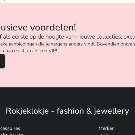
n
lusieve voordelen!
ijf als eerste op de hoogte van nieuwe collecties, excl
unieke aanbiedingen die je nergens anders vindt. Bovendien ontv
nu aan en shop als een VIP!
Rokjeklokje - fashion & jewellery
cessoires
Merken
eden & petjes
loavies