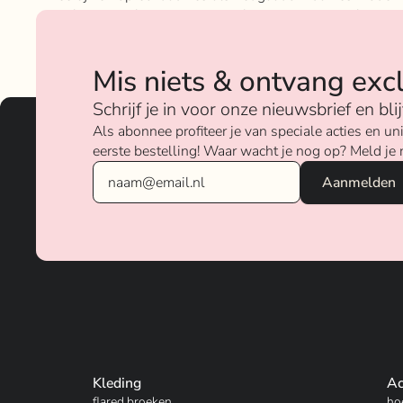
geloven sterk in ons concept; het mixen en matchen va
betaalbare nu on trend items met de luxere items van
verschillende merken.
Mis niets & ontvang exc
Over ons
Schrijf je in voor onze nieuwsbrief en bl
Als abonnee profiteer je van speciale acties en 
eerste bestelling! Waar wacht je nog op? Meld je 
Kleding
Ac
flared broeken
ho