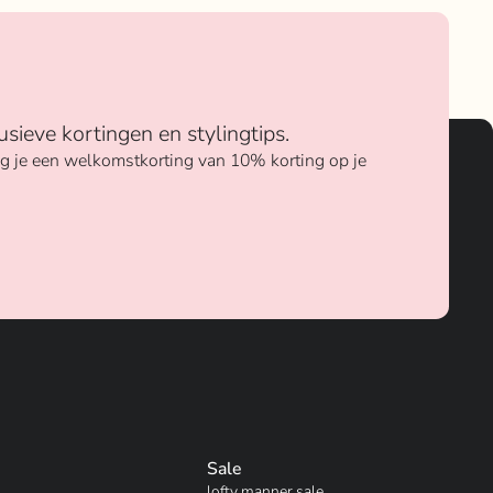
usieve kortingen en stylingtips.
ang je een welkomstkorting van 10% korting op je
Sale
lofty manner sale