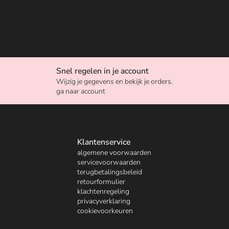
Snel regelen in je account
Wijzig je gegevens en bekijk je orders.
ga naar account
Klantenservice
algemene voorwaarden
servicevoorwaarden
terugbetalingsbeleid
retourformulier
klachtenregeling
privacyverklaring
cookievoorkeuren