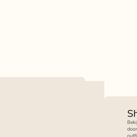
Sh
Beki
door
outf