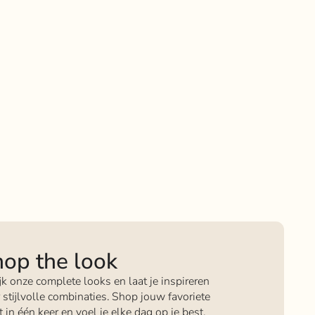
op the look
jk onze complete looks en laat je inspireren
 stijlvolle combinaties. Shop jouw favoriete
it in één keer en voel je elke dag op je best.