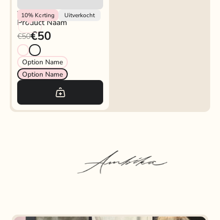
Vendor
10%
Korting
Uitverkocht
Product Naam
€50
€50
Option Name
Option Name