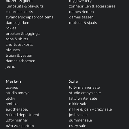
blazers & gilets
my jewellery
jumpsuits & playsuits
zonnebrillen & accessoires
co-ords en sets
dames riemen
zwangerschapsproof items
dames tassen
dames jurken
mutsen & sjaals
rokjes
broeken & leggings
tops & shirts
shorts & skorts
blouses
truien & vesten
dames schoenen
jeans
Merken
Sale
loavies
lofty manner sale
studio amaya
studio amaya sale
litchy
fall / winter sale
ambika
nikkie sale
alix the label
nikkie & josh v crazy sale
refined department
josh v sale
lofty manner
summer sale
b&b wasparfum
crazy sale