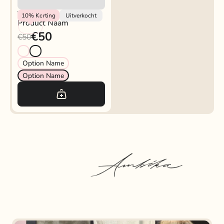
Vendor
10%
Korting
Uitverkocht
Product Naam
€50
€50
Option Name
Option Name