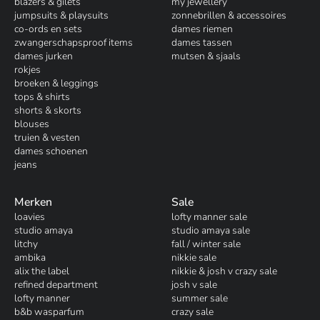
blazers & gilets
my jewellery
jumpsuits & playsuits
zonnebrillen & accessoires
co-ords en sets
dames riemen
zwangerschapsproof items
dames tassen
dames jurken
mutsen & sjaals
rokjes
broeken & leggings
tops & shirts
shorts & skorts
blouses
truien & vesten
dames schoenen
jeans
Merken
Sale
loavies
lofty manner sale
studio amaya
studio amaya sale
litchy
fall / winter sale
ambika
nikkie sale
alix the label
nikkie & josh v crazy sale
refined department
josh v sale
lofty manner
summer sale
b&b wasparfum
crazy sale