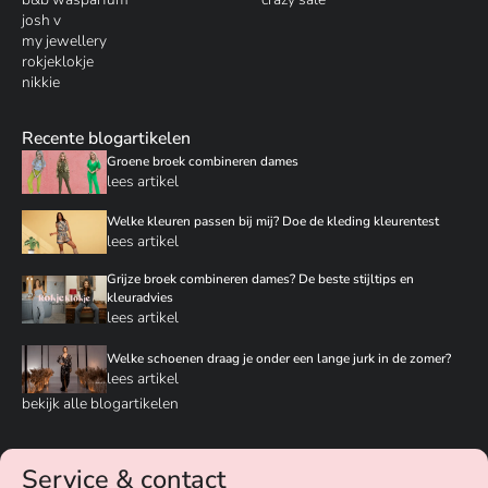
josh v
my jewellery
rokjeklokje
nikkie
Recente blogartikelen
Groene broek combineren dames
lees artikel
Welke kleuren passen bij mij? Doe de kleding kleurentest
lees artikel
Grijze broek combineren dames? De beste stijltips en
kleuradvies
lees artikel
Welke schoenen draag je onder een lange jurk in de zomer?
lees artikel
bekijk alle blogartikelen
Service & contact