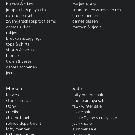
blazers & gilets
my jewellery
jumpsuits & playsuits
zonnebrillen & accessoires
co-ords en sets
dames riemen
zwangerschapsproof items
dames tassen
dames jurken
mutsen & sjaals
rokjes
broeken & leggings
tops & shirts
shorts & skorts
blouses
truien & vesten
dames schoenen
jeans
Merken
Sale
loavies
lofty manner sale
studio amaya
studio amaya sale
litchy
fall / winter sale
ambika
nikkie sale
alix the label
nikkie & josh v crazy sale
refined department
josh v sale
lofty manner
summer sale
b&b wasparfum
crazy sale