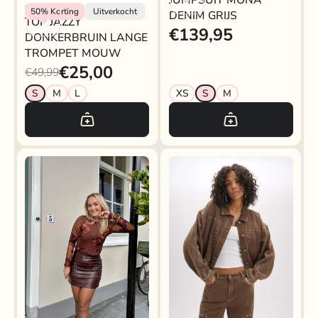
JUMPSUIT MONA
Rokjeklokje
50%
Korting
Uitverkocht
DENIM GRIJS
TOP JAZZY
€139,95
DONKERBRUIN LANGE
TROMPET MOUW
€25,00
€49,99
S
M
L
XS
S
M