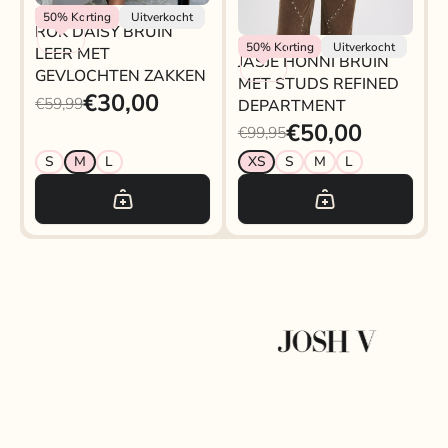
Rokjeklokje
50%
Korting
Uitverkocht
ROK DAISY BRUIN
Refined Department
50%
Korting
Uitverkocht
LEER MET
JASJE HONNI BRUIN
GEVLOCHTEN ZAKKEN
MET STUDS REFINED
€30,00
€59,99
DEPARTMENT
€50,00
€99,95
S
M
L
XS
S
M
L