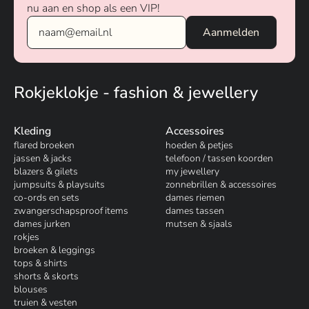
nu aan en shop als een VIP!
Rokjeklokje - fashion & jewellery
Kleding
Accessoires
flared broeken
hoeden & petjes
jassen & jacks
telefoon / tassen koorden
blazers & gilets
my jewellery
jumpsuits & playsuits
zonnebrillen & accessoires
co-ords en sets
dames riemen
zwangerschapsproof items
dames tassen
dames jurken
mutsen & sjaals
rokjes
broeken & leggings
tops & shirts
shorts & skorts
blouses
truien & vesten