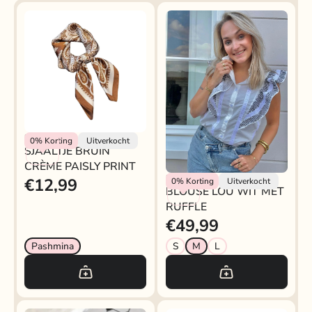
Rokjeklokje
0%
Korting
Uitverkocht
SJAALTJE BRUIN
CRÈME PAISLY PRINT
Rokjeklokje
€12,99
0%
Korting
Uitverkocht
BLOUSE LOU WIT MET
RUFFLE
€49,99
Pashmina
S
M
L