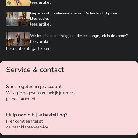
lees artikel
Grijze broek combineren dames? De beste stijltips en
kleuradvies
lees artikel
Welke schoenen draag je onder een lange jurk in de zomer?
lees artikel
bekijk alle blogartikelen
Service & contact
Snel regelen in je account
Wijzig je gegevens en bekijk je orders.
ga naar account
Hulp nodig bij je bestelling?
Hier komt een tekst
ga naar klantenservice