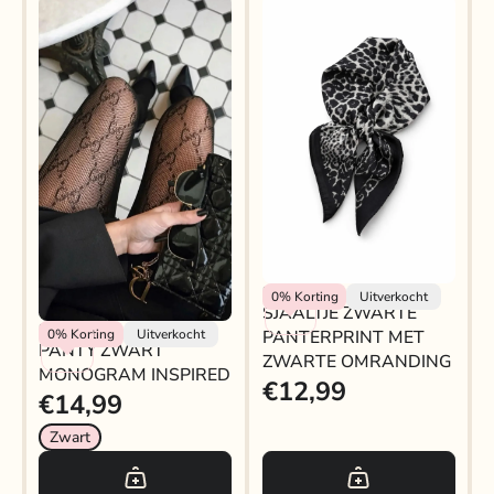
SJAALTJE ZWARTE
Rokjeklokje
0%
Korting
Uitverkocht
SJAALTJE ZWARTE
PANTERPRINT MET
PANTY ZWART
Rokjeklokje
PANTERPRINT MET
0%
Korting
Uitverkocht
ZWARTE OMRANDING
PANTY ZWART
MONOGRAM INSPIRED
ZWARTE OMRANDING
MONOGRAM INSPIRED
€12,99
€14,99
Zwart