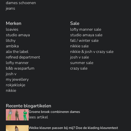
dames schoenen
jeans
Merken
Sale
loavies
lofty manner sale
studio amaya
studio amaya sale
litchy
fall / winter sale
ambika
nikkie sale
alix the label
nikkie & josh v crazy sale
refined department
josh v sale
lofty manner
summer sale
b&b wasparfum
crazy sale
josh v
my jewellery
rokjeklokje
nikkie
Recente blogartikelen
Groene broek combineren dames
lees artikel
Welke kleuren passen bij mij? Doe de kleding kleurentest