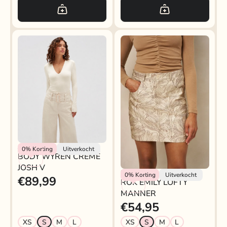
Josh V
0%
Korting
Uitverkocht
BODY WYREN CRÈME
JOSH V
Lofty Manner
0%
Korting
Uitverkocht
€89,99
ROK EMILY LOFTY
MANNER
€54,95
XS
S
M
L
XS
S
M
L