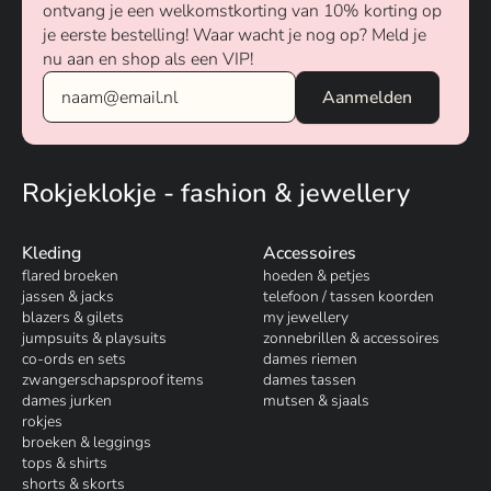
ontvang je een welkomstkorting van 10% korting op
je eerste bestelling! Waar wacht je nog op? Meld je
nu aan en shop als een VIP!
Rokjeklokje - fashion & jewellery
Kleding
Accessoires
flared broeken
hoeden & petjes
jassen & jacks
telefoon / tassen koorden
blazers & gilets
my jewellery
jumpsuits & playsuits
zonnebrillen & accessoires
co-ords en sets
dames riemen
zwangerschapsproof items
dames tassen
dames jurken
mutsen & sjaals
rokjes
broeken & leggings
tops & shirts
shorts & skorts