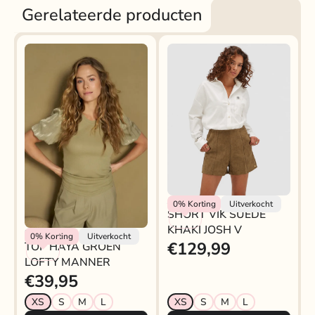
Gerelateerde producten
Josh V
0%
Korting
Uitverkocht
SHORT VIK SUÈDE
KHAKI JOSH V
Lofty Manner
0%
Korting
Uitverkocht
€129,99
TOP HAYA GROEN
LOFTY MANNER
€39,95
XS
S
M
L
XS
S
M
L