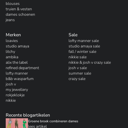
blouses
truien & vesten
dames schoenen
jeans
Merken
Sale
loavies
lofty manner sale
studio amaya
studio amaya sale
litchy
fall / winter sale
ambika
nikkie sale
alix the label
nikkie & josh v crazy sale
refined department
josh v sale
lofty manner
summer sale
b&b wasparfum
crazy sale
josh v
my jewellery
rokjeklokje
nikkie
Recente blogartikelen
Groene broek combineren dames
lees artikel