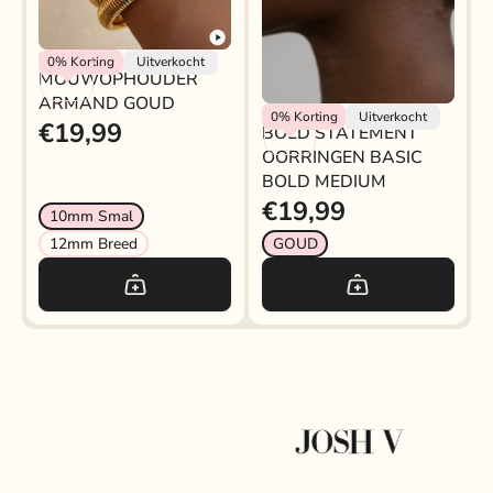
Rokjeklokje
0%
Korting
Uitverkocht
MOUWOPHOUDER
ARMAND GOUD
BOLD STATEMENT
My Jewellery
0%
Korting
Uitverkocht
€19,99
BOLD STATEMENT
OORRINGEN BASIC
OORRINGEN BASIC
BOLD MEDIUM
BOLD MEDIUM
€19,99
10mm Smal
12mm Breed
GOUD