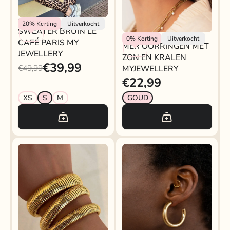
My Jewellery
20%
Korting
Uitverkocht
SWEATER BRUIN LE
My Jewellery
0%
Korting
Uitverkocht
CAFÉ PARIS MY
MER OORRINGEN MET
JEWELLERY
ZON EN KRALEN
€39,99
€49,99
MYJEWELLERY
€22,99
XS
S
M
GOUD