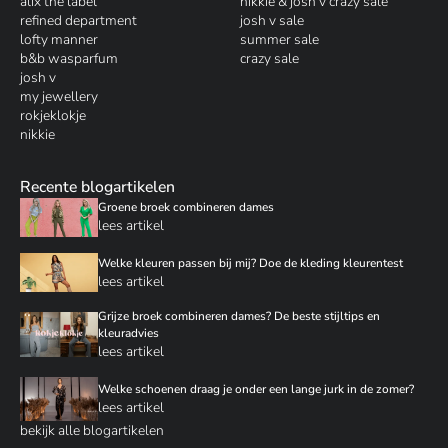
alix the label
nikkie & josh v crazy sale
refined department
josh v sale
lofty manner
summer sale
b&b wasparfum
crazy sale
josh v
my jewellery
rokjeklokje
nikkie
Recente blogartikelen
Groene broek combineren dames
lees artikel
Welke kleuren passen bij mij? Doe de kleding kleurentest
lees artikel
Grijze broek combineren dames? De beste stijltips en
kleuradvies
lees artikel
Welke schoenen draag je onder een lange jurk in de zomer?
lees artikel
bekijk alle blogartikelen