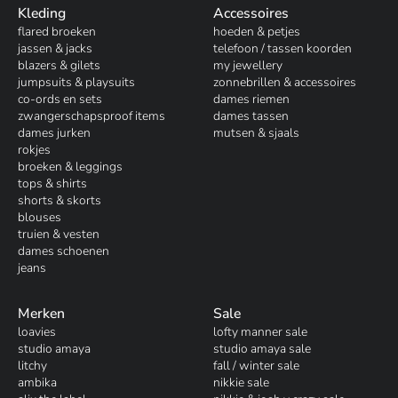
Kleding
Accessoires
flared broeken
hoeden & petjes
jassen & jacks
telefoon / tassen koorden
blazers & gilets
my jewellery
jumpsuits & playsuits
zonnebrillen & accessoires
co-ords en sets
dames riemen
zwangerschapsproof items
dames tassen
dames jurken
mutsen & sjaals
rokjes
broeken & leggings
tops & shirts
shorts & skorts
blouses
truien & vesten
dames schoenen
jeans
Merken
Sale
loavies
lofty manner sale
studio amaya
studio amaya sale
litchy
fall / winter sale
ambika
nikkie sale