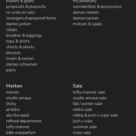
blazers & gilets
my jewellery
jumpsuits & playsuits
zonnebrillen & accessoires
co-ords en sets
dames riemen
zwangerschapsproof items
dames tassen
dames jurken
mutsen & sjaals
rokjes
broeken & leggings
tops & shirts
shorts & skorts
blouses
truien & vesten
dames schoenen
jeans
Merken
Sale
loavies
lofty manner sale
studio amaya
studio amaya sale
litchy
fall / winter sale
ambika
nikkie sale
alix the label
nikkie & josh v crazy sale
refined department
josh v sale
lofty manner
summer sale
b&b wasparfum
crazy sale