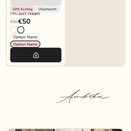
Vendor
10%
Korting
Uitverkocht
Product Naam
€50
€50
Option Name
Option Name