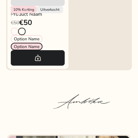
Vendor
10%
Korting
Uitverkocht
Product Naam
€50
€50
Option Name
Option Name