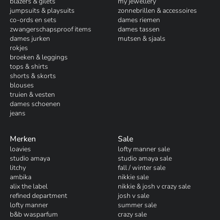
blazers & gilets
my jewellery
jumpsuits & playsuits
zonnebrillen & accessoires
co-ords en sets
dames riemen
zwangerschapsproof items
dames tassen
dames jurken
mutsen & sjaals
rokjes
broeken & leggings
tops & shirts
shorts & skorts
blouses
truien & vesten
dames schoenen
jeans
Merken
Sale
loavies
lofty manner sale
studio amaya
studio amaya sale
litchy
fall / winter sale
ambika
nikkie sale
alix the label
nikkie & josh v crazy sale
refined department
josh v sale
lofty manner
summer sale
b&b wasparfum
crazy sale