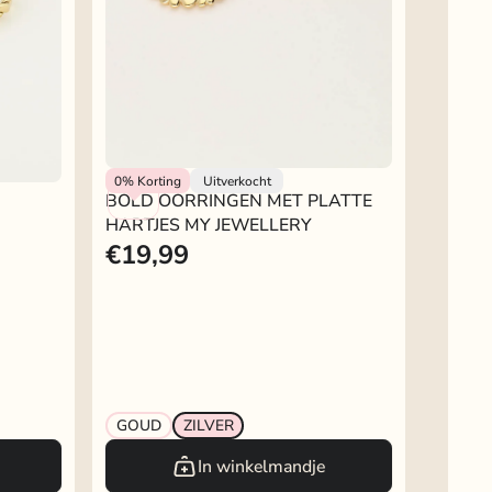
BOLD OORRINGEN MET PLATTE
My Jewellery
0%
Korting
Uitverkocht
BOLD OORRINGEN MET PLATTE
HARTJES MY JEWELLERY
HARTJES MY JEWELLERY
€19,99
GOUD
ZILVER
In winkelmandje