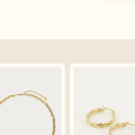
materiaal:
roe