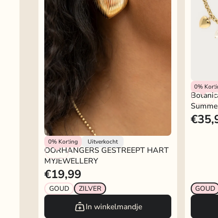
My Jewel
0%
Kort
Botanic
Summe
€35,
Rokjeklokje
0%
Korting
Uitverkocht
OORHANGERS GESTREEPT HART
MYJEWELLERY
€19,99
GOUD
ZILVER
GOUD
In winkelmandje