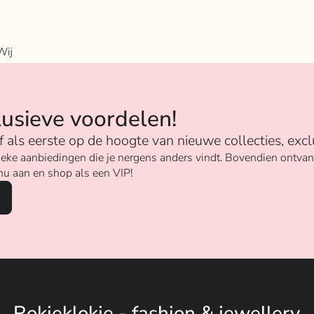
Wij
n
lusieve voordelen!
ijf als eerste op de hoogte van nieuwe collecties, excl
unieke aanbiedingen die je nergens anders vindt. Bovendien ontv
nu aan en shop als een VIP!
Rokjeklokje - fashion & jewellery