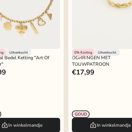
lery
My Jewellery
ing
Uitverkocht
0%
Korting
Uitverkocht
al Bedel Ketting "art Of
OORRINGEN MET
r"
TOUWPATROON
99
€17,99
GOUD
In winkelmandje
In winkelmandje