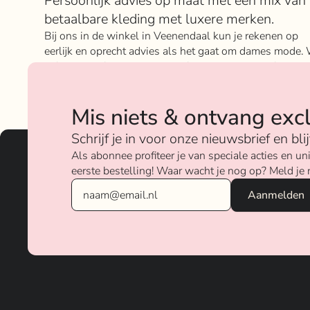
Over Rokje Klokje
Persoonlijk advies op maat met een mix van
betaalbare kleding met luxere merken.
Bij ons in de winkel in Veenendaal kun je rekenen op
eerlijk en oprecht advies als het gaat om dames mode. 
geloven sterk in ons concept; het mixen en matchen va
betaalbare nu on trend items met de luxere items van
verschillende merken.
Mis niets & ontvang exc
Over ons
Schrijf je in voor onze nieuwsbrief en bl
Als abonnee profiteer je van speciale acties en 
eerste bestelling! Waar wacht je nog op? Meld je 