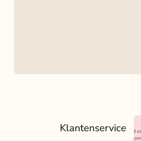
Klantenservice
Bij Rokjeklokje staan we bekend o
We vinden het super belangrijk om