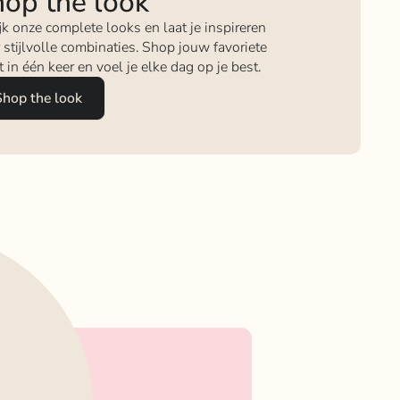
op the look
jk onze complete looks en laat je inspireren
 stijlvolle combinaties. Shop jouw favoriete
it in één keer en voel je elke dag op je best.
Shop the look