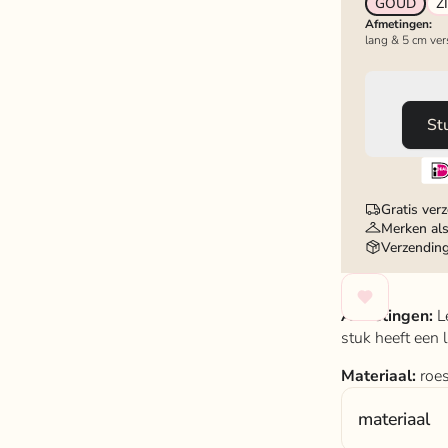
GOUD
Z
Af
lang & 5 cm ver
St
Gratis ver
Merken als
Verzendin
Afmetingen:
L
stuk heeft een 
Materiaal:
roes
materiaal