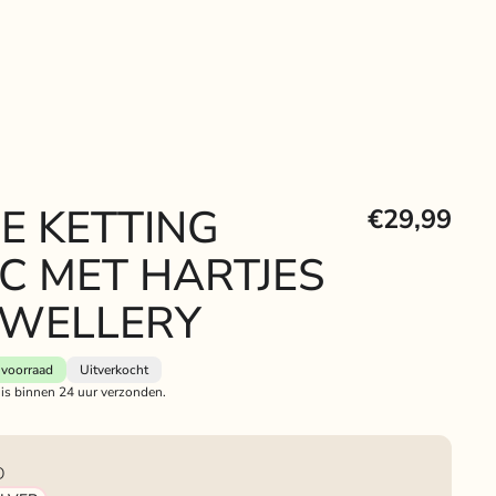
E KETTING
€29,99
IC MET HARTJES
EWELLERY
voorraad
Uitverkocht
 is binnen 24 uur verzonden.
D