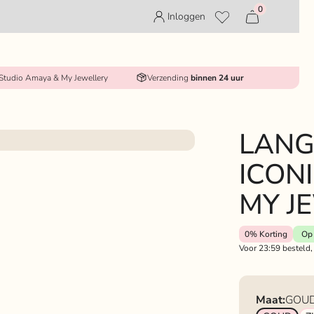
0
Inloggen
 Studio Amaya & My Jewellery
Verzending
binnen 24 uur
LANG
ICON
MY J
0%
Korting
Op 
Voor 23:59 besteld,
Maat:
GOU