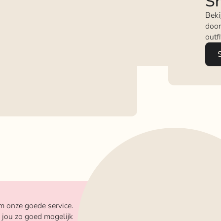
Sh
Beki
door
outf
m onze goede service.
 jou zo goed mogelijk