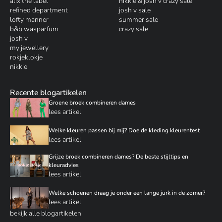
alix the label
nikkie & josh v crazy sale
refined department
josh v sale
lofty manner
summer sale
b&b wasparfum
crazy sale
josh v
my jewellery
rokjeklokje
nikkie
Recente blogartikelen
Groene broek combineren dames
lees artikel
Welke kleuren passen bij mij? Doe de kleding kleurentest
lees artikel
Grijze broek combineren dames? De beste stijltips en
kleuradvies
lees artikel
Welke schoenen draag je onder een lange jurk in de zomer?
lees artikel
bekijk alle blogartikelen