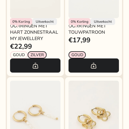
My Jewellery
My Jewellery
0%
Korting
Uitverkocht
0%
Korting
Uitverkocht
OORRINGEN MET
OORRINGEN MET
HART ZONNESTRAAL
TOUWPATROON
MY JEWELLERY
€17,99
€22,99
GOUD
ZILVER
GOUD