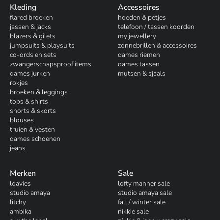
Kleding
Accessoires
flared broeken
hoeden & petjes
jassen & jacks
telefoon / tassen koorden
blazers & gilets
my jewellery
jumpsuits & playsuits
zonnebrillen & accessoires
co-ords en sets
dames riemen
zwangerschapsproof items
dames tassen
dames jurken
mutsen & sjaals
rokjes
broeken & leggings
tops & shirts
shorts & skorts
blouses
truien & vesten
dames schoenen
jeans
Merken
Sale
loavies
lofty manner sale
studio amaya
studio amaya sale
litchy
fall / winter sale
ambika
nikkie sale