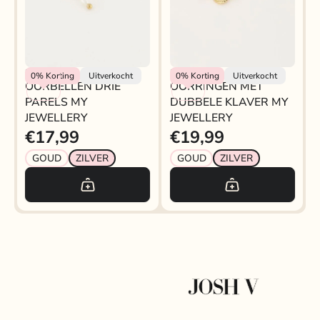
My Jewellery
My Jewellery
0%
Korting
Uitverkocht
0%
Korting
Uitverkocht
OORBELLEN DRIE
OORRINGEN MET
PARELS MY
DUBBELE KLAVER MY
JEWELLERY
JEWELLERY
€17,99
€19,99
GOUD
ZILVER
GOUD
ZILVER