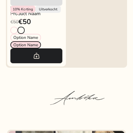
Vendor
10%
Korting
Uitverkocht
Product Naam
€50
€50
Option Name
Option Name