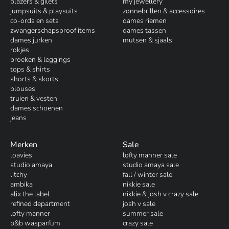
blazers & gilets
my jewellery
jumpsuits & playsuits
zonnebrillen & accessoires
co-ords en sets
dames riemen
zwangerschapsproof items
dames tassen
dames jurken
mutsen & sjaals
rokjes
broeken & leggings
tops & shirts
shorts & skorts
blouses
truien & vesten
dames schoenen
jeans
Merken
Sale
loavies
lofty manner sale
studio amaya
studio amaya sale
litchy
fall / winter sale
ambika
nikkie sale
alix the label
nikkie & josh v crazy sale
refined department
josh v sale
lofty manner
summer sale
b&b wasparfum
crazy sale