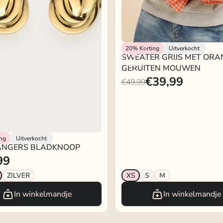
My Jewellery
20%
Korting
Uitverkocht
SWEATER GRIJS MET ORA
GERUITEN MOUWEN
€39,99
€49,99
lery
ing
Uitverkocht
NGERS BLADKNOOP
99
ZILVER
XS
S
M
In winkelmandje
In winkelmandje