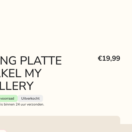
ING PLATTE
€19,99
KEL MY
LLERY
voorraad
Uitverkocht
 is binnen 24 uur verzonden.