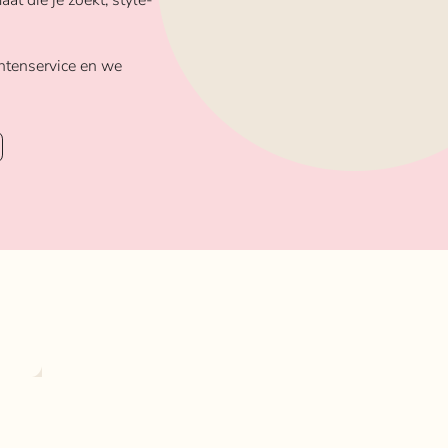
aat die je zoekt, style-
ntenservice en we