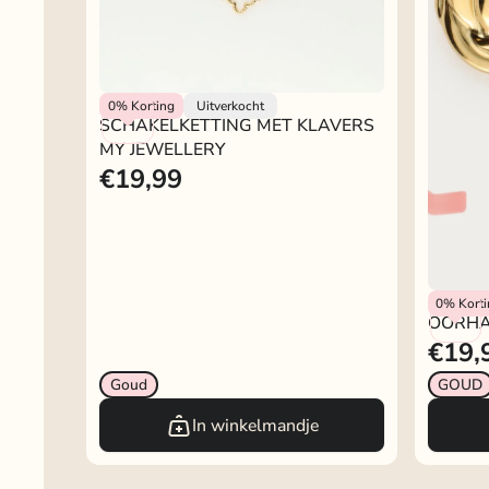
My Jewellery
0%
Korting
Uitverkocht
SCHAKELKETTING MET KLAVERS
MY JEWELLERY
€19,99
My Jewel
0%
Kort
OORHA
€19,
Goud
GOUD
In winkelmandje