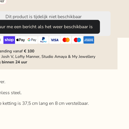
ver
Dit product is tijdelijk niet beschikbaar
uur me een bericht als het weer beschikbaar is
zending vanaf
€ 100
 Josh V, Lofty Manner, Studio Amaya & My Jewellery
g
binnen 24 uur
er.
inless steel.
de ketting is 37,5 cm lang en 8 cm verstelbaar.