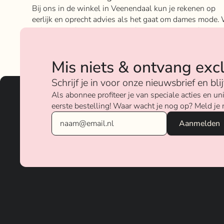
Bij ons in de winkel in Veenendaal kun je rekenen op
eerlijk en oprecht advies als het gaat om dames mode. 
geloven sterk in ons concept; het mixen en matchen va
betaalbare nu on trend items met de luxere items van
verschillende merken.
Mis niets & ontvang exc
Over ons
Schrijf je in voor onze nieuwsbrief en bl
Als abonnee profiteer je van speciale acties en 
eerste bestelling! Waar wacht je nog op? Meld je 