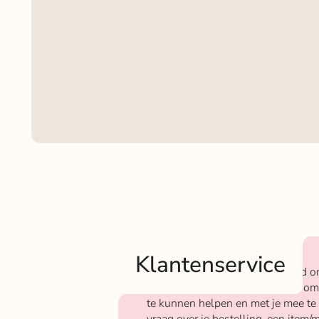
Klantenservice
Bij Rokjeklokje staan we bekend o
We vinden het super belangrijk om
te kunnen helpen en met je mee te