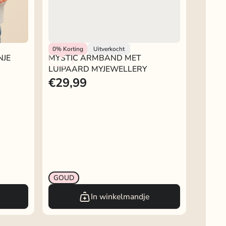
My Jewellery
0%
Korting
Uitverkocht
NJE
MYSTIC ARMBAND MET
LUIPAARD MYJEWELLERY
€29,99
GOUD
In winkelmandje