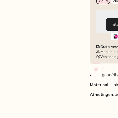
Goud
Zil
St
Gratis ver
Merken als
Verzendin
Kleur
: goud/zilv
Materiaal
: sta
Afmetingen
: 