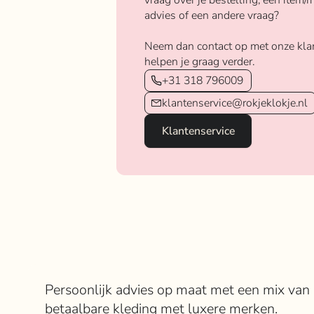
vraag over je bestelling, een item/m
advies of een andere vraag?
Neem dan contact op met onze kla
helpen je graag verder.
+31 318 796009
klantenservice@rokjeklokje.nl
Klantenservice
Over Rokje Klokje
Persoonlijk advies op maat met een mix van
betaalbare kleding met luxere merken.