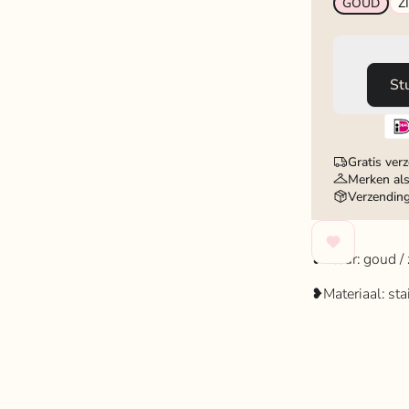
GOUD
Z
St
Gratis ver
Merken als
Verzendin
❥Kleur: goud / 
❥Materiaal: sta