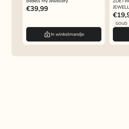
Bedels My Jewellery
ZOETW
JEWELL
€39,99
JEWEL
€19,
GOUD
In winkelmandje