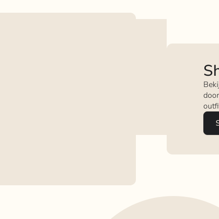
Sh
Beki
door
outf