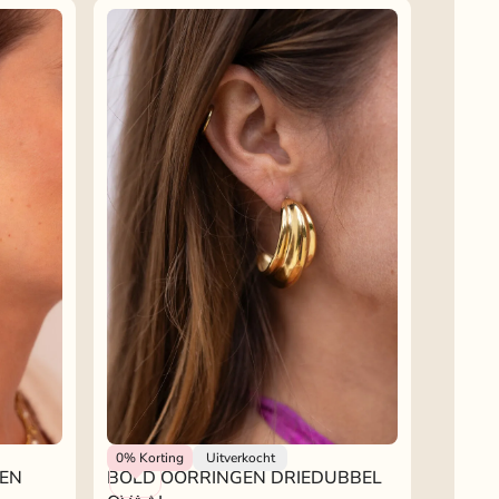
My Jewellery
0%
Korting
Uitverkocht
 EN
BOLD OORRINGEN DRIEDUBBEL