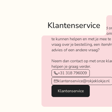
Klantenservice
Bij Rokjeklokje staan we bekend o
We vinden het super belangrijk om
te kunnen helpen en met je mee te
vraag over je bestelling, een item/m
advies of een andere vraag?
Neem dan contact op met onze kla
helpen je graag verder.
+31 318 796009
klantenservice@rokjeklokje.nl
Klantenservice