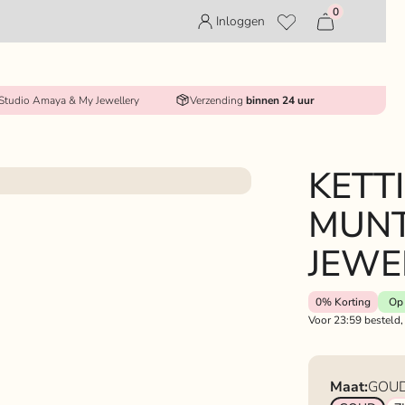
0
Inloggen
 Studio Amaya & My Jewellery
Verzending
binnen 24 uur
KETT
MUNT
JEWE
0%
Korting
Op 
Voor 23:59 besteld,
Maat:
GOU