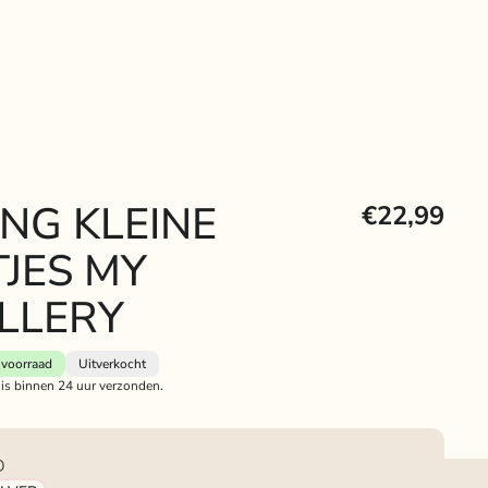
ING KLEINE
€22,99
JES MY
LLERY
voorraad
Uitverkocht
 is binnen 24 uur verzonden.
D