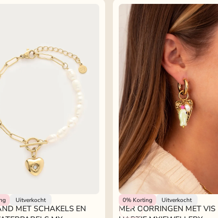
ND MET SCHAKELS EN
lery
My Jewellery
ing
Uitverkocht
0%
Korting
Uitverkocht
ND MET SCHAKELS EN
MER OORRINGEN MET VIS
ATERPARELS MY