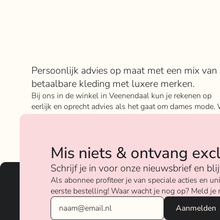
Over Rokje Klokje
Persoonlijk advies op maat met een mix van
betaalbare kleding met luxere merken.
Bij ons in de winkel in Veenendaal kun je rekenen op
eerlijk en oprecht advies als het gaat om dames mode. 
geloven sterk in ons concept; het mixen en matchen va
betaalbare nu on trend items met de luxere items van
verschillende merken.
Mis niets & ontvang exc
Over ons
Schrijf je in voor onze nieuwsbrief en bl
Als abonnee profiteer je van speciale acties en 
eerste bestelling! Waar wacht je nog op? Meld je 