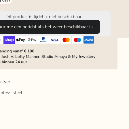
ILVER
Dit product is tijdelijk niet beschikbaar
uur me een bericht als het weer beschikbaar is
zending vanaf
€ 100
 Josh V, Lofty Manner, Studio Amaya & My Jewellery
g
binnen 24 uur
zilver
inless steel