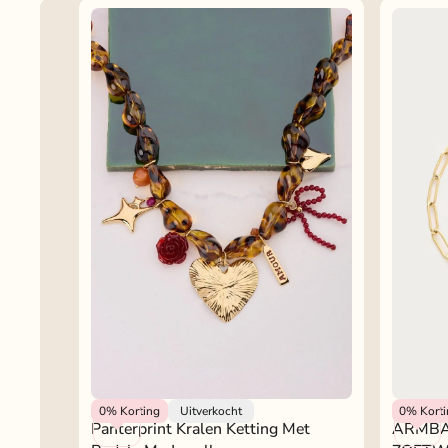
My Jewellery
ARMBA
My Jewel
0%
Korting
Uitverkocht
0%
Kort
Panterprint Kralen Ketting Met
ARMBA
ZOETW