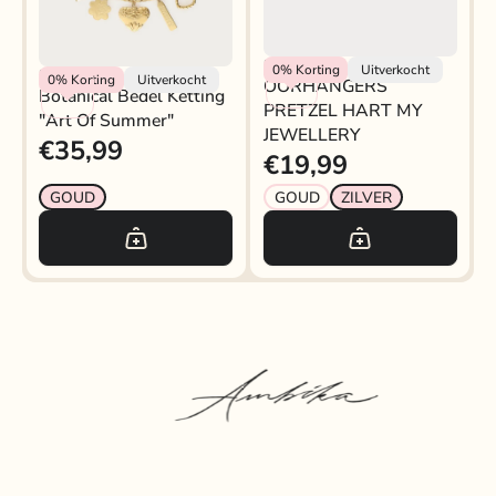
My Jewellery
0%
Korting
Uitverkocht
My Jewellery
0%
Korting
Uitverkocht
OORHANGERS
Botanical Bedel Ketting
PRETZEL HART MY
"art Of Summer"
JEWELLERY
€35,99
€19,99
GOUD
GOUD
ZILVER