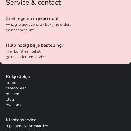
Service & contact
Snel regelen in je account
Wijzig je gegevens en bekijk je orders.
ga naar account
Hulp nodig bij je bestelling?
Hier komt een tekst
ga naar klantenservice
Rokjeklokje
home
categorieën
merken
blog
over ons
Klantenservice
algemene voorwaarden