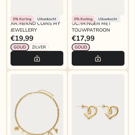
Rokjeklokje
My Jewellery
0%
Korting
Uitverkocht
0%
Korting
Uitverkocht
ARMBAND COINS MY
OORRINGEN MET
JEWELLERY
TOUWPATROON
€19,99
€17,99
GOUD
ZILVER
GOUD