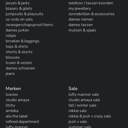
jassen & jacks
telefoon / tassen koorden
blazers & gilets
my jewellery
jumpsuits & playsuits
zonnebrillen & accessoires
co-ords en sets
dames riemen
zwangerschapsproof items
dames tassen
dames jurken
mutsen & sjaals
rokjes
broeken & leggings
tops & shirts
shorts & skorts
blouses
truien & vesten
dames schoenen
jeans
Merken
Sale
loavies
lofty manner sale
studio amaya
studio amaya sale
litchy
fall / winter sale
ambika
nikkie sale
alix the label
nikkie & josh v crazy sale
refined department
josh v sale
lofty manner
summer sale