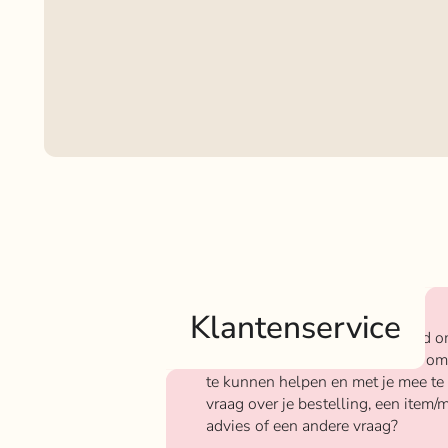
Klantenservice
Bij Rokjeklokje staan we bekend o
We vinden het super belangrijk om
te kunnen helpen en met je mee te
vraag over je bestelling, een item/m
advies of een andere vraag?