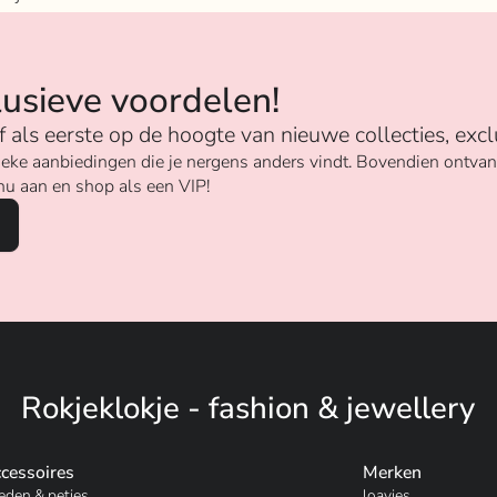
n
lusieve voordelen!
ijf als eerste op de hoogte van nieuwe collecties, excl
unieke aanbiedingen die je nergens anders vindt. Bovendien ontv
nu aan en shop als een VIP!
Rokjeklokje - fashion & jewellery
cessoires
Merken
eden & petjes
loavies