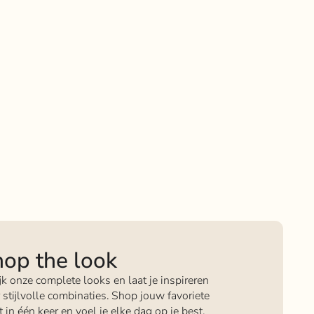
op the look
jk onze complete looks en laat je inspireren
 stijlvolle combinaties. Shop jouw favoriete
it in één keer en voel je elke dag op je best.