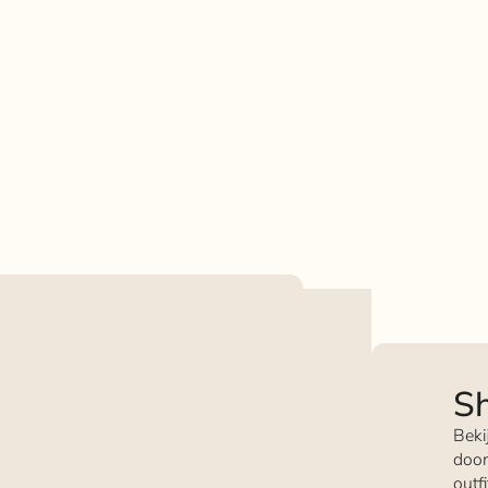
Sh
Beki
door
outf