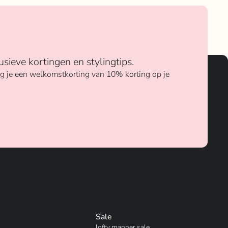
usieve kortingen en stylingtips.
ang je een welkomstkorting van 10% korting op je
Sale
lofty manner sale