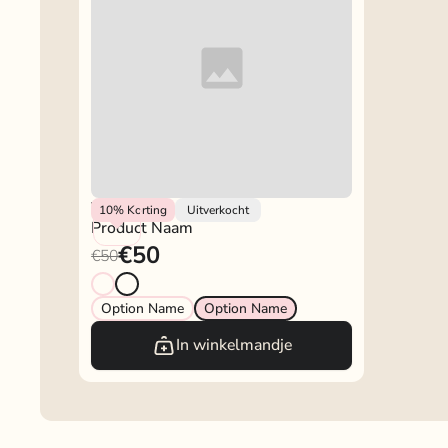
Vendor
10%
Korting
Uitverkocht
Product Naam
€50
€50
Option Name
Option Name
In winkelmandje