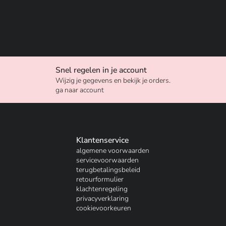
Snel regelen in je account
Wijzig je gegevens en bekijk je orders.
ga naar account
Klantenservice
algemene voorwaarden
servicevoorwaarden
terugbetalingsbeleid
retourformulier
klachtenregeling
privacyverklaring
cookievoorkeuren