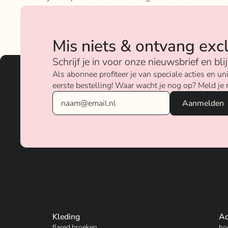
geloven sterk in ons concept; het mixen en matchen va
betaalbare nu on trend items met de luxere items van
verschillende merken.
Mis niets & ontvang exc
Over ons
Schrijf je in voor onze nieuwsbrief en bl
Als abonnee profiteer je van speciale acties en 
eerste bestelling! Waar wacht je nog op? Meld je 
Kleding
Ac
flared broeken
ho