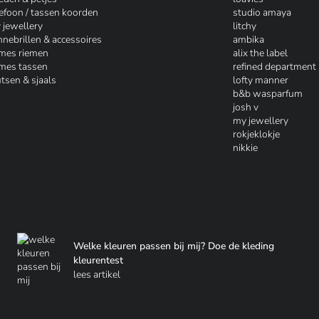
lefoon / tassen koorden
studio amaya
 jewellery
litchy
nnebrillen & accessoires
ambika
mes riemen
alix the label
mes tassen
refined department
tsen & sjaals
lofty manner
b&b wasparfum
josh v
my jewellery
rokjeklokje
nikkie
Welke kleuren passen bij mij? Doe de kleding
kleurentest
lees artikel