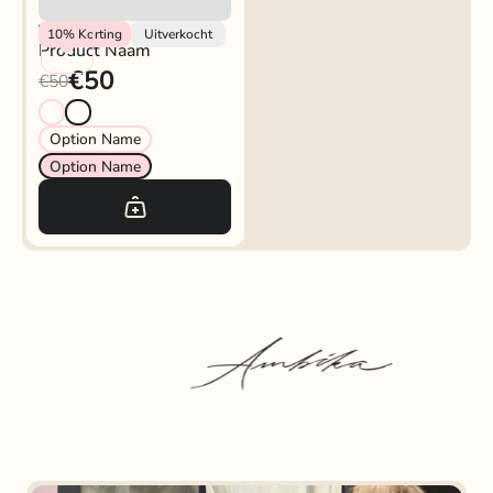
Vendor
10%
Korting
Uitverkocht
Product Naam
€50
€50
Option Name
Option Name