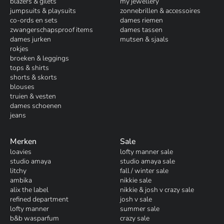
blazers & gilets
my jewellery
jumpsuits & playsuits
zonnebrillen & accessoires
co-ords en sets
dames riemen
zwangerschapsproof items
dames tassen
dames jurken
mutsen & sjaals
rokjes
broeken & leggings
tops & shirts
shorts & skorts
blouses
truien & vesten
dames schoenen
jeans
Merken
Sale
loavies
lofty manner sale
studio amaya
studio amaya sale
litchy
fall / winter sale
ambika
nikkie sale
alix the label
nikkie & josh v crazy sale
refined department
josh v sale
lofty manner
summer sale
b&b wasparfum
crazy sale