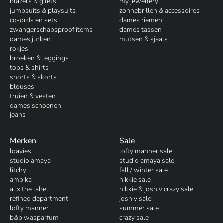
blazers & gilets
my jewellery
jumpsuits & playsuits
zonnebrillen & accessoires
co-ords en sets
dames riemen
zwangerschapsproof items
dames tassen
dames jurken
mutsen & sjaals
rokjes
broeken & leggings
tops & shirts
shorts & skorts
blouses
truien & vesten
dames schoenen
jeans
Merken
Sale
loavies
lofty manner sale
studio amaya
studio amaya sale
litchy
fall / winter sale
ambika
nikkie sale
alix the label
nikkie & josh v crazy sale
refined department
josh v sale
lofty manner
summer sale
b&b wasparfum
crazy sale