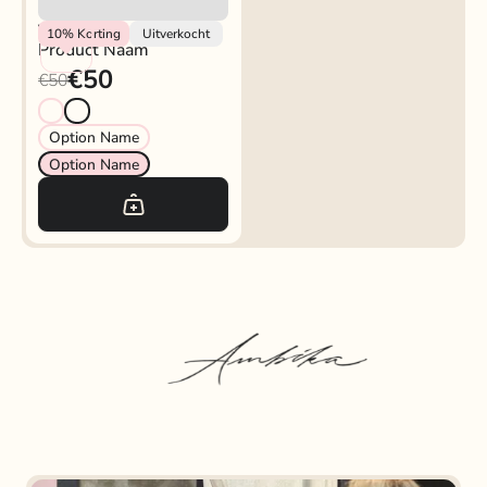
Vendor
10%
Korting
Uitverkocht
Product Naam
€50
€50
Option Name
Option Name