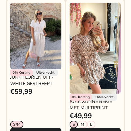
Rokjeklokje
0%
Korting
Uitverkocht
JURK FLORIEN OFF-
WHITE GESTREEPT
€59,99
Rokjeklokje
0%
Korting
Uitverkocht
JURK XANNE BEIGE
MET MULTIPRINT
€49,99
S/M
S
M
L