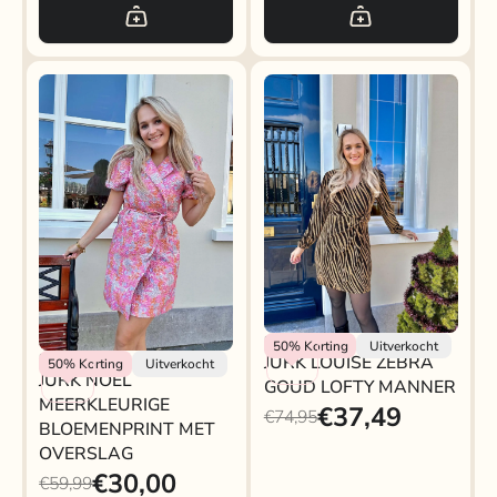
Lofty Manner
50%
Korting
Uitverkocht
JURK LOUISE ZEBRA
Rokjeklokje
50%
Korting
Uitverkocht
JURK NOËL
GOUD LOFTY MANNER
MEERKLEURIGE
€37,49
€74,95
BLOEMENPRINT MET
OVERSLAG
€30,00
€59,99