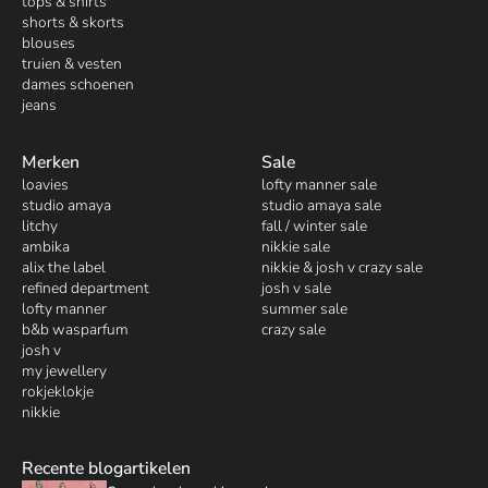
tops & shirts
shorts & skorts
blouses
truien & vesten
dames schoenen
jeans
Merken
Sale
loavies
lofty manner sale
studio amaya
studio amaya sale
litchy
fall / winter sale
ambika
nikkie sale
alix the label
nikkie & josh v crazy sale
refined department
josh v sale
lofty manner
summer sale
b&b wasparfum
crazy sale
josh v
my jewellery
rokjeklokje
nikkie
Recente blogartikelen