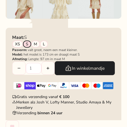
Maat:
S
XS
S
M
L
Pasvorm:
valt groot, neem een maat kleiner.
Model:
het model is 173 cm en draagt maat S
Afmeting:
Lengte: 97 cm in maat M
In winkelmandje
Gratis verzending vanaf
€ 100
Merken als Josh V, Lofty Manner, Studio Amaya & My
Jewellery
Verzending
binnen 24 uur