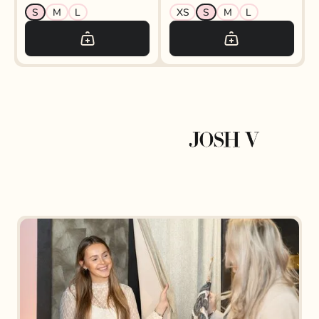
S
M
L
XS
S
M
L