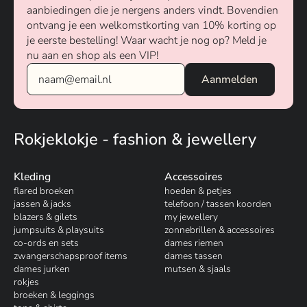
aanbiedingen die je nergens anders vindt. Bovendien
ontvang je een welkomstkorting van 10% korting op
je eerste bestelling! Waar wacht je nog op? Meld je
nu aan en shop als een VIP!
Rokjeklokje - fashion & jewellery
Kleding
Accessoires
flared broeken
hoeden & petjes
jassen & jacks
telefoon / tassen koorden
blazers & gilets
my jewellery
jumpsuits & playsuits
zonnebrillen & accessoires
co-ords en sets
dames riemen
zwangerschapsproof items
dames tassen
dames jurken
mutsen & sjaals
rokjes
broeken & leggings