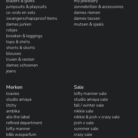
blazers & gilets
my jewellery
jumpsuits & playsuits
zonnebrillen & accessoires
co-ords en sets
dames riemen
zwangerschapsproof items
dames tassen
dames jurken
mutsen & sjaals
rokjes
broeken & leggings
tops & shirts
shorts & skorts
blouses
truien & vesten
dames schoenen
jeans
Merken
Sale
loavies
lofty manner sale
studio amaya
studio amaya sale
litchy
fall / winter sale
ambika
nikkie sale
alix the label
nikkie & josh v crazy sale
refined department
josh v sale
lofty manner
summer sale
b&b wasparfum
crazy sale