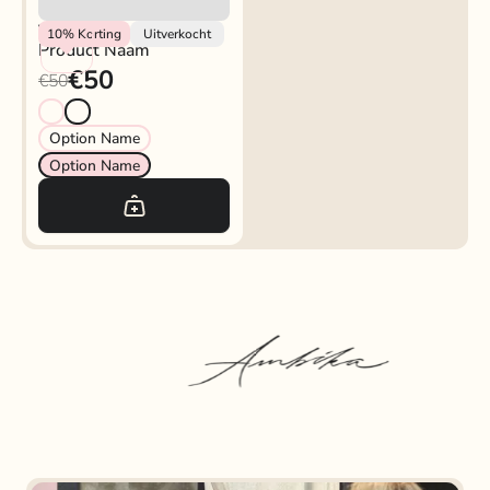
Vendor
10%
Korting
Uitverkocht
Product Naam
€50
€50
Option Name
Option Name