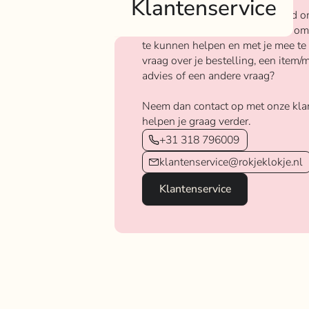
Klantenservice
Bij Rokjeklokje staan we bekend o
We vinden het super belangrijk om
te kunnen helpen en met je mee te
vraag over je bestelling, een item/m
advies of een andere vraag?
Neem dan contact op met onze kla
helpen je graag verder.
+31 318 796009
klantenservice@rokjeklokje.nl
Klantenservice