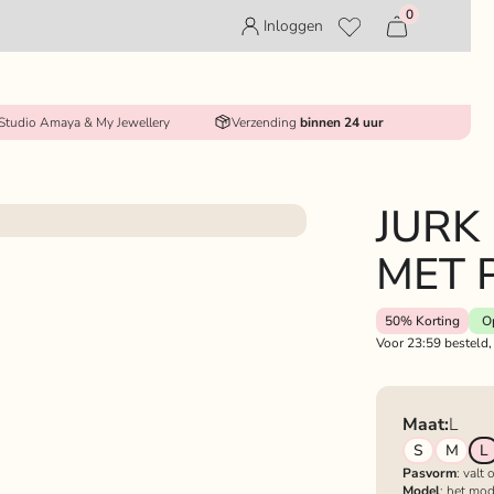
0
Inloggen
 Studio Amaya & My Jewellery
Verzending
binnen 24 uur
JURK
MET 
50%
Korting
O
Voor 23:59 besteld,
Maat:
L
S
M
L
Pasvorm
: valt
Model
: het mod