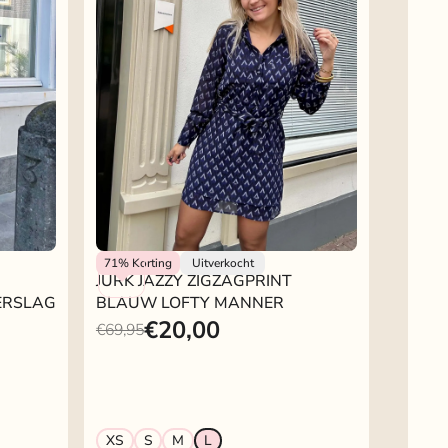
Lofty Manner
71%
Korting
Uitverkocht
JURK JAZZY ZIGZAGPRINT
ERSLAG
BLAUW LOFTY MANNER
€20,00
€69,95
XS
S
M
L