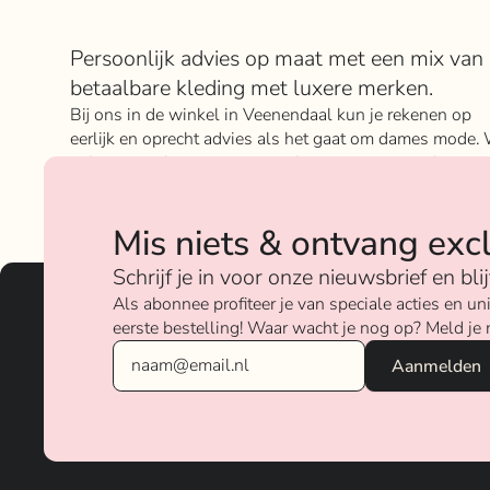
Over Rokje Klokje
Persoonlijk advies op maat met een mix van
betaalbare kleding met luxere merken.
Bij ons in de winkel in Veenendaal kun je rekenen op
eerlijk en oprecht advies als het gaat om dames mode. 
geloven sterk in ons concept; het mixen en matchen va
betaalbare nu on trend items met de luxere items van
verschillende merken.
Mis niets & ontvang exc
Over ons
Schrijf je in voor onze nieuwsbrief en bl
Als abonnee profiteer je van speciale acties en 
eerste bestelling! Waar wacht je nog op? Meld je 