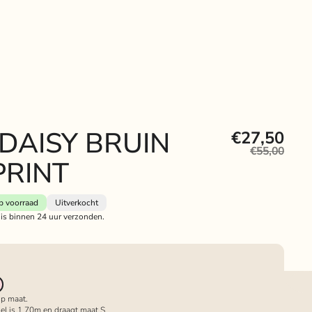
 DAISY BRUIN
€27,50
€55,00
PRINT
p voorraad
Uitverkocht
 is binnen 24 uur verzonden.
 op maat.
el is 1,70m en draagt maat S.