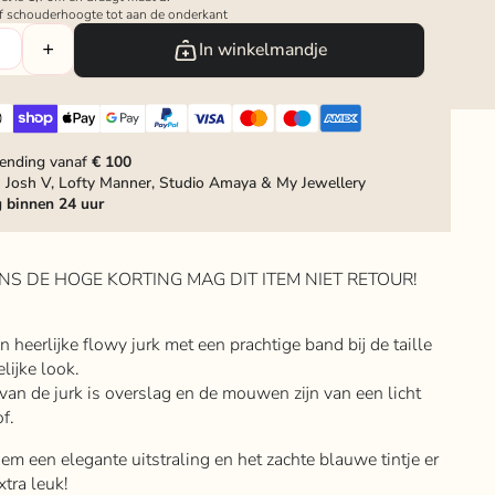
af schouderhoogte tot aan de onderkant
In winkelmandje
zending vanaf
€ 100
 Josh V, Lofty Manner, Studio Amaya & My Jewellery
g
binnen 24 uur
NS DE HOGE KORTING MAG DIT ITEM NIET RETOUR!
n heerlijke flowy jurk met een prachtige band bij de taille
lijke look.
an de jurk is overslag en de mouwen zijn van een licht
of.
hem een elegante uitstraling en het zachte blauwe tintje er
tra leuk!