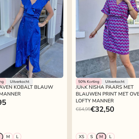
nner
Lofty Manner
ing
Uitverkocht
50%
Korting
Uitverkocht
RAVEN KOBALT BLAUW
JURK NISHA PAARS MET
 MANNER
BLAUWEN PRINT MET OV
95
LOFTY MANNER
€32,50
€64,95
S
M
L
XS
S
M
L