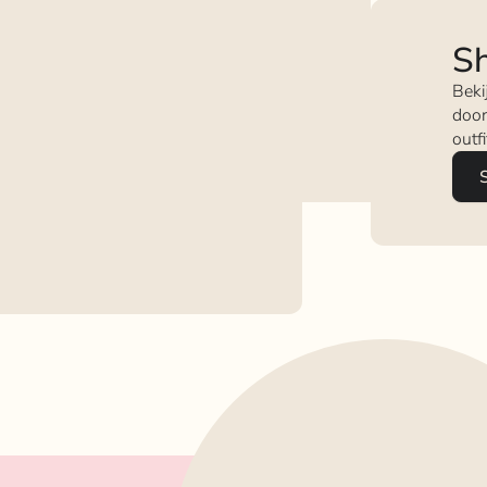
Sh
Beki
door
outf