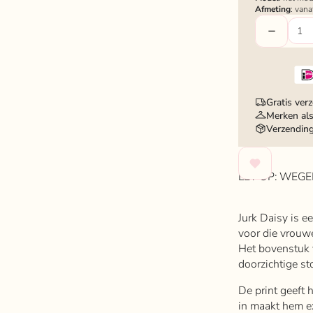
Afmeting
: van
Gratis ver
Merken als
Verzendin
LET OP: WEGE
Jurk Daisy is ee
voor die vrouwe
Het bovenstuk v
doorzichtige st
De print geeft 
in maakt hem ex