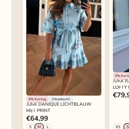
Lofty Ma
0%
Kort
JURK 
LOFTY
€79,
Rokjeklokje
0%
Korting
Uitverkocht
JURK DANIQUE LICHTBLAUW
MET PRINT
€64,99
S
M
L
XS