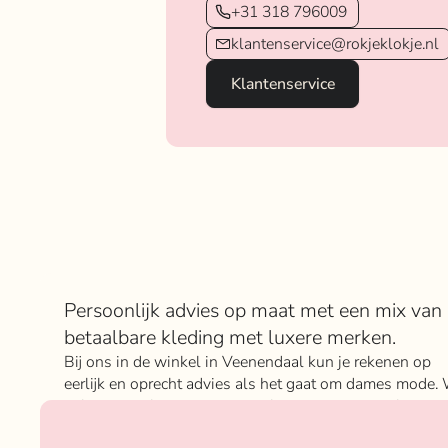
+31 318 796009
klantenservice@rokjeklokje.nl
Klantenservice
Over Rokje Klokje
Persoonlijk advies op maat met een mix van
betaalbare kleding met luxere merken.
Bij ons in de winkel in Veenendaal kun je rekenen op
eerlijk en oprecht advies als het gaat om dames mode. 
geloven sterk in ons concept; het mixen en matchen va
betaalbare nu on trend items met de luxere items van