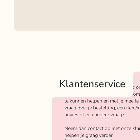
Klantenservice
Bij Rokjeklokje staan we bekend o
We vinden het super belangrijk om
te kunnen helpen en met je mee te
vraag over je bestelling, een item/m
advies of een andere vraag?
Neem dan contact op met onze kla
helpen je graag verder.