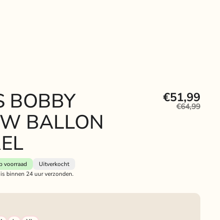
S BOBBY
€51,99
€64,99
W BALLON
EL
p voorraad
Uitverkocht
 is binnen 24 uur verzonden.