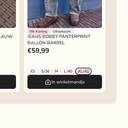
Rokjeklokje
0%
Korting
Uitverkocht
BLAUW
JEANS BOBBY PANTERPRINT
BALLON BARREL
€59,99
XS
S/36
M
L/40
XL/42
In winkelmandje