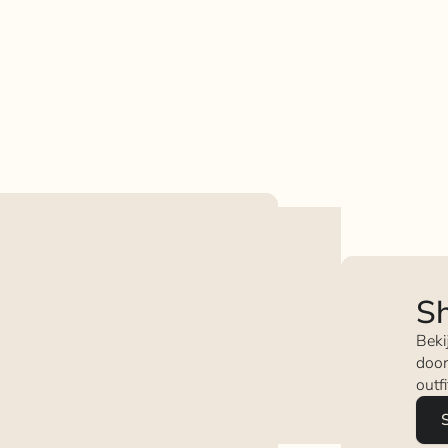
Sh
Beki
door
outf