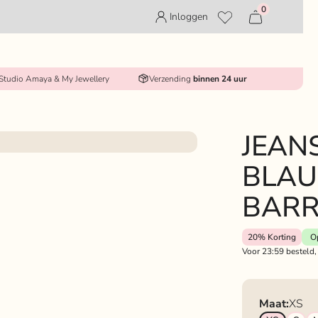
0
Inloggen
 Studio Amaya & My Jewellery
Verzending
binnen 24 uur
JEAN
BLAU
BARR
20%
Korting
O
Voor 23:59 besteld,
Maat:
XS