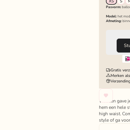
XS
S
Pasvorm:
ballo
Model:
het mod
Afmeting:
binn
St
Gratis ver
Merken als
Verzendin
Wat een gave je
hem een hele st
high waist. Com
style of ga voor