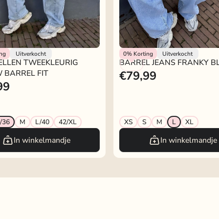
kje
Rokjeklokje
ing
Uitverkocht
0%
Korting
Uitverkocht
ELLEN TWEEKLEURIG
BARREL JEANS FRANKY 
 BARREL FIT
€79,99
99
/36
M
L/40
42/XL
XS
S
M
L
XL
In winkelmandje
In winkelmandje