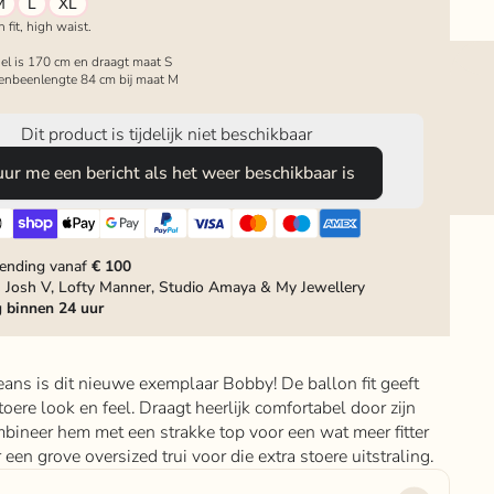
M
L
XL
n fit, high waist.
el is 170 cm en draagt maat S
enbeenlengte 84 cm bij maat M
Dit product is tijdelijk niet beschikbaar
uur me een bericht als het weer beschikbaar is
zending vanaf
€ 100
 Josh V, Lofty Manner, Studio Amaya & My Jewellery
g
binnen 24 uur
ans is dit nieuwe exemplaar Bobby! De ballon fit geeft
oere look en feel. Draagt heerlijk comfortabel door zijn
bineer hem met een strakke top voor een wat meer fitter
 een grove oversized trui voor die extra stoere uitstraling.