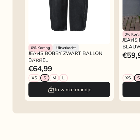
Rokjeklo
0%
Kort
JEANS 
BLAUW
Rokjeklokje
0%
Korting
Uitverkocht
JEANS BOBBY ZWART BALLON
€59,
BARREL
€64,99
XS
S
M
L
XS
S
In winkelmandje