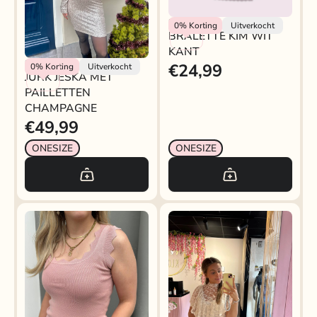
BRALETTE KIM WIT
Rokjeklokje
0%
Korting
Uitverkocht
BRALETTE KIM WIT
KANT
KANT
Rokjeklokje
€24,99
0%
Korting
Uitverkocht
JURK JESKA MET
PAILLETTEN
CHAMPAGNE
€49,99
ONESIZE
ONESIZE