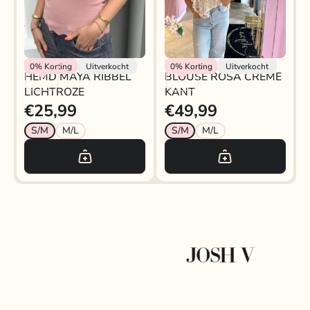
Rokjeklokje
Rokjeklokje
0%
Korting
Uitverkocht
0%
Korting
Uitverkocht
HEMD MAYA RIBBEL
BLOUSE ROSA CRÈME
LICHTROZE
KANT
€25,99
€49,99
S/M
M/L
S/M
M/L