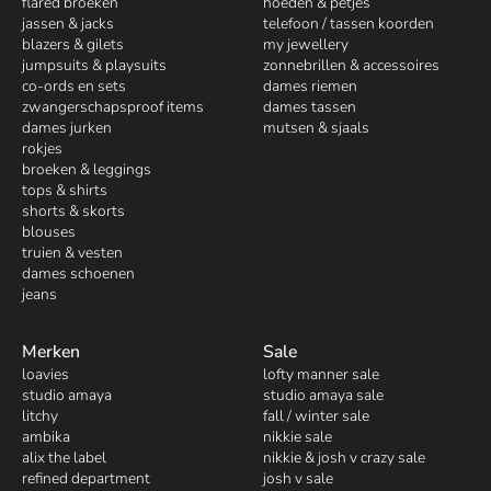
flared broeken
hoeden & petjes
jassen & jacks
telefoon / tassen koorden
blazers & gilets
my jewellery
jumpsuits & playsuits
zonnebrillen & accessoires
co-ords en sets
dames riemen
zwangerschapsproof items
dames tassen
dames jurken
mutsen & sjaals
rokjes
broeken & leggings
tops & shirts
shorts & skorts
blouses
truien & vesten
dames schoenen
jeans
Merken
Sale
loavies
lofty manner sale
studio amaya
studio amaya sale
litchy
fall / winter sale
ambika
nikkie sale
alix the label
nikkie & josh v crazy sale
refined department
josh v sale