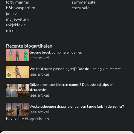
lofty manner
summer sale
b&b wasparfum
crazy sale
josh v
my jewellery
rokjeklokje
nikkie
Recente blogartikelen
Groene broek combineren dames
lees artikel
Welke kleuren passen bij mij? Doe de kleding kleurentest
lees artikel
Grijze broek combineren dames? De beste stijltips en
kleuradvies
lees artikel
Welke schoenen draag je onder een lange jurk in de zomer?
lees artikel
bekijk alle blogartikelen