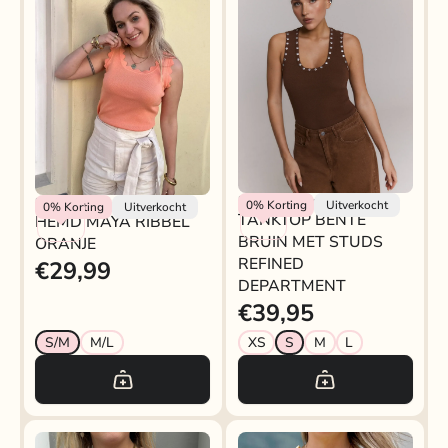
Refined Department
Rokjeklokje
0%
Korting
Uitverkocht
0%
Korting
Uitverkocht
TANKTOP BENTE
HEMD MAYA RIBBEL
BRUIN MET STUDS
ORANJE
REFINED
€29,99
DEPARTMENT
€39,95
S/M
M/L
XS
S
M
L