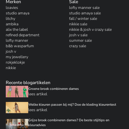
Merken
Sale
loavies
lofty manner sale
studio amaya
studio amaya sale
litchy
fall / winter sale
ambika
nikkie sale
alix the label
nikkie & josh v crazy sale
refined department
josh v sale
lofty manner
summer sale
b&b wasparfum
crazy sale
josh v
my jewellery
rokjeklokje
nikkie
Recente blogartikelen
Groene broek combineren dames
lees artikel
Welke kleuren passen bij mij? Doe de kleding kleurentest
lees artikel
Grijze broek combineren dames? De beste stijltips en
kleuradvies