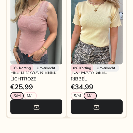
Rokjeklokje
Rokjeklokje
0%
Korting
Uitverkocht
0%
Korting
Uitverkocht
HEMD MAYA RIBBEL
TOP MAYA GEEL
LICHTROZE
RIBBEL
€25,99
€34,99
S/M
M/L
S/M
M/L