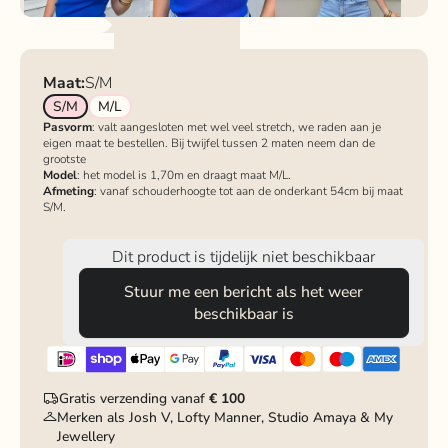
Maat:
S/M
S/M
M/L
Pasvorm
: valt aangesloten met wel veel stretch, we raden aan je
eigen maat te bestellen. Bij twijfel tussen 2 maten neem dan de
grootste
Model
: het model is 1,70m en draagt maat M/L.
Afmeting
: vanaf schouderhoogte tot aan de onderkant 54cm bij maat
S/M.
Dit product is tijdelijk niet beschikbaar
Stuur me een bericht als het weer
beschikbaar is
Gratis verzending vanaf
€ 100
Merken als Josh V, Lofty Manner, Studio Amaya & My
Jewellery