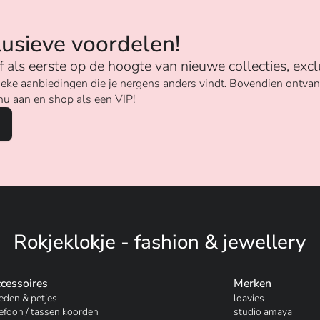
lusieve voordelen!
ijf als eerste op de hoogte van nieuwe collecties, excl
unieke aanbiedingen die je nergens anders vindt. Bovendien ontv
nu aan en shop als een VIP!
Rokjeklokje - fashion & jewellery
cessoires
Merken
eden & petjes
loavies
lefoon / tassen koorden
studio amaya