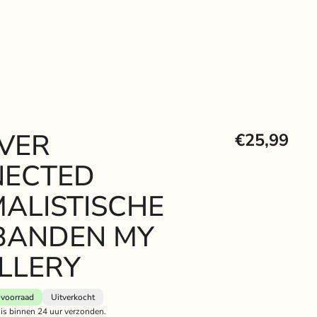
VER
€25,99
NECTED
MALISTISCHE
BANDEN MY
LLERY
voorraad
Uitverkocht
 is binnen 24 uur verzonden.