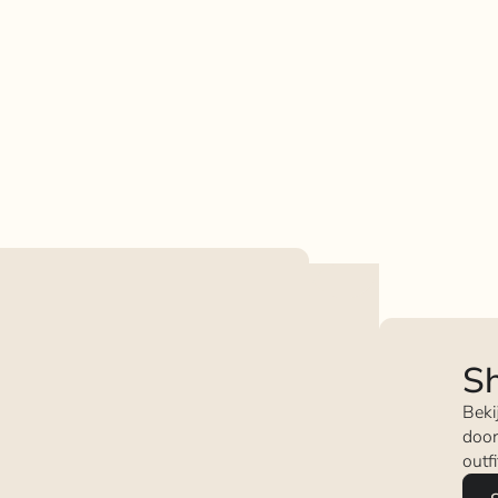
Sh
Beki
door
outf