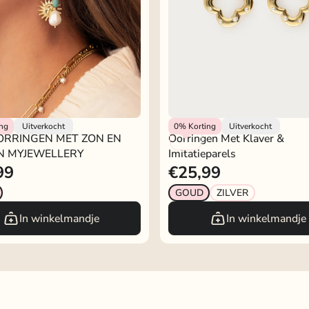
lery
My Jewellery
ing
Uitverkocht
0%
Korting
Uitverkocht
ORRINGEN MET ZON EN
Oorringen Met Klaver &
N MYJEWELLERY
Imitatieparels
99
€25,99
GOUD
ZILVER
In winkelmandje
In winkelmandje