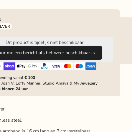
D
ILVER
Dit product is tijdelijk niet beschikbaar
uur me een bericht als het weer beschikbaar is
zending vanaf
€ 100
 Josh V, Lofty Manner, Studio Amaya & My Jewellery
g
binnen 24 uur
er.
inless steel.
de armband is 16 cm lang en 3 cm verstelbaar.