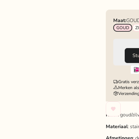
Maat:
GOU
GOUD
Z
St
Gratis ver
Merken als
Verzendin
Kleur
: goud/zilv
Materiaal
: sta
Afmetingen
: 