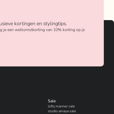
usieve kortingen en stylingtips.
ang je een welkomstkorting van 10% korting op je
Sale
lofty manner sale
studio amaya sale