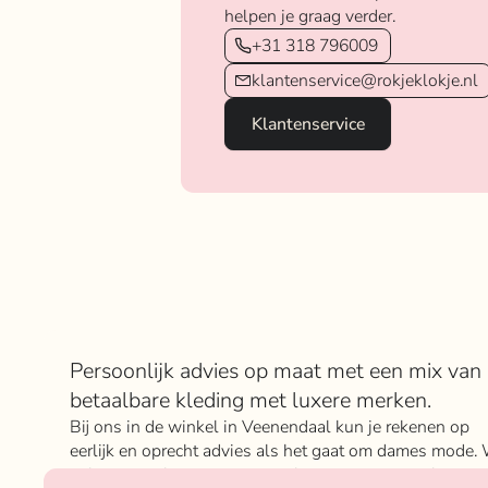
helpen je graag verder.
+31 318 796009
klantenservice@rokjeklokje.nl
Klantenservice
Over Rokje Klokje
Persoonlijk advies op maat met een mix van
betaalbare kleding met luxere merken.
Bij ons in de winkel in Veenendaal kun je rekenen op
eerlijk en oprecht advies als het gaat om dames mode. 
geloven sterk in ons concept; het mixen en matchen va