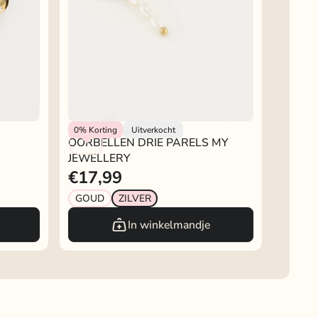
My Jewellery
0%
Korting
Uitverkocht
OORBELLEN DRIE PARELS MY
JEWELLERY
€17,99
GOUD
ZILVER
In winkelmandje