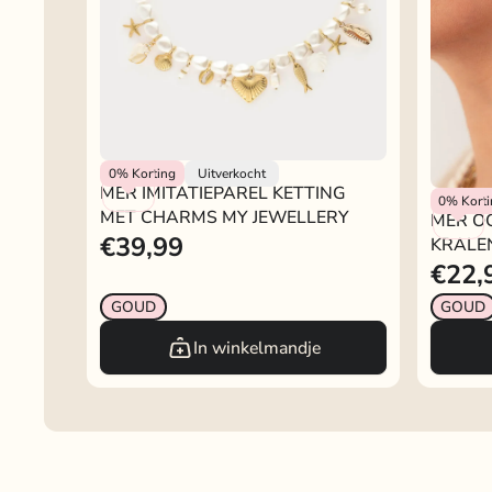
My Jewellery
0%
Korting
Uitverkocht
MER IMITATIEPAREL KETTING
My Jewel
0%
Kort
MET CHARMS MY JEWELLERY
MER O
€39,99
KRALE
€22,
GOUD
GOUD
In winkelmandje