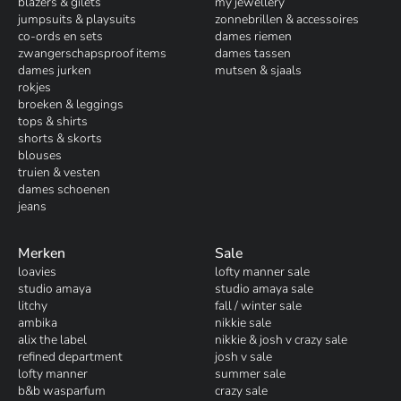
blazers & gilets
my jewellery
jumpsuits & playsuits
zonnebrillen & accessoires
co-ords en sets
dames riemen
zwangerschapsproof items
dames tassen
dames jurken
mutsen & sjaals
rokjes
broeken & leggings
tops & shirts
shorts & skorts
blouses
truien & vesten
dames schoenen
jeans
Merken
Sale
loavies
lofty manner sale
studio amaya
studio amaya sale
litchy
fall / winter sale
ambika
nikkie sale
alix the label
nikkie & josh v crazy sale
refined department
josh v sale
lofty manner
summer sale
b&b wasparfum
crazy sale