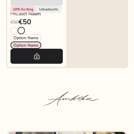
Vendor
10%
Korting
Uitverkocht
Product Naam
€50
€50
Option Name
Option Name