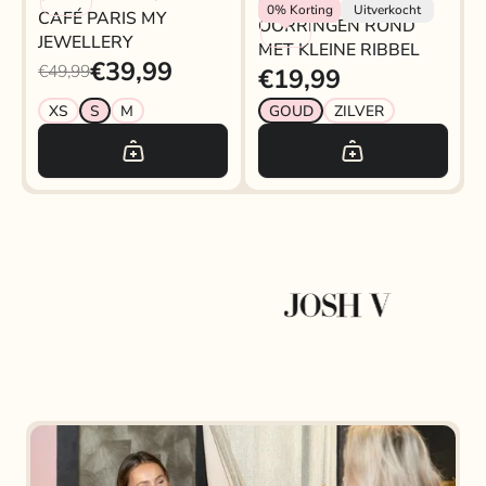
My Jewellery
0%
Korting
Uitverkocht
CAFÉ PARIS MY
OORRINGEN ROND
JEWELLERY
MET KLEINE RIBBEL
€39,99
€49,99
€19,99
XS
S
M
GOUD
ZILVER