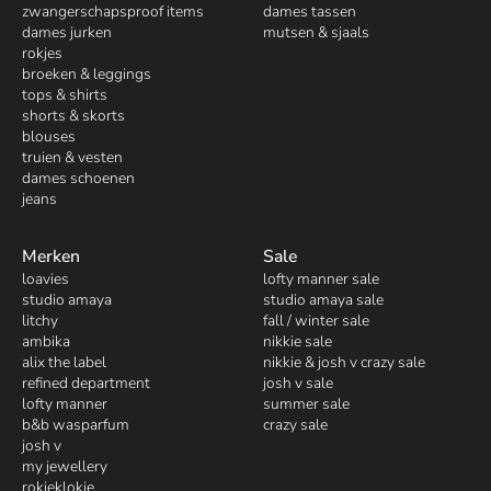
zwangerschapsproof items
dames tassen
dames jurken
mutsen & sjaals
rokjes
broeken & leggings
tops & shirts
shorts & skorts
blouses
truien & vesten
dames schoenen
jeans
Merken
Sale
loavies
lofty manner sale
studio amaya
studio amaya sale
litchy
fall / winter sale
ambika
nikkie sale
alix the label
nikkie & josh v crazy sale
refined department
josh v sale
lofty manner
summer sale
b&b wasparfum
crazy sale
josh v
my jewellery
rokjeklokje