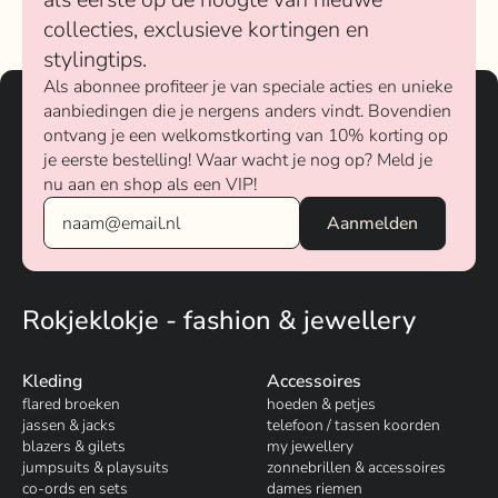
collecties, exclusieve kortingen en
stylingtips.
Als abonnee profiteer je van speciale acties en unieke
aanbiedingen die je nergens anders vindt. Bovendien
ontvang je een welkomstkorting van 10% korting op
je eerste bestelling! Waar wacht je nog op? Meld je
nu aan en shop als een VIP!
Rokjeklokje - fashion & jewellery
Kleding
Accessoires
flared broeken
hoeden & petjes
jassen & jacks
telefoon / tassen koorden
blazers & gilets
my jewellery
jumpsuits & playsuits
zonnebrillen & accessoires
co-ords en sets
dames riemen