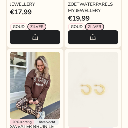
JEWELLERY
ZOETWATERPARELS
MY JEWELLERY
€17,99
MY JEWELLERY
€19,99
GOUD
ZILVER
GOUD
ZILVER
My Jewellery
20%
Korting
Uitverkocht
SWEATER BRUIN LE