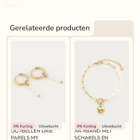
Gerelateerde producten
My Jewellery
ARMBAND MET
My Jewellery
0%
Korting
Uitverkocht
0%
Korting
Uitverkocht
OORBELLEN DRIE
ARMBAND MET
SCHAKELS EN
PARELS MY
SCHAKELS EN
ZOETWATERPARELS