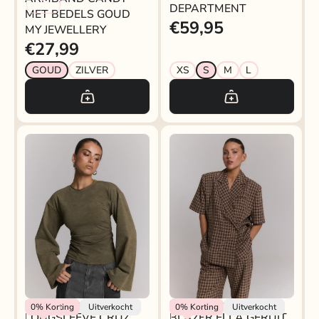
DEPARTMENT
MET BEDELS GOUD
€59,95
MY JEWELLERY
€27,99
GOUD
ZILVER
XS
S
M
L
Refined Department
Refined Department
0%
Korting
Uitverkocht
0%
Korting
Uitverkocht
LONGSLEEVE CRUZ
BLAZER ELLA GERUIT