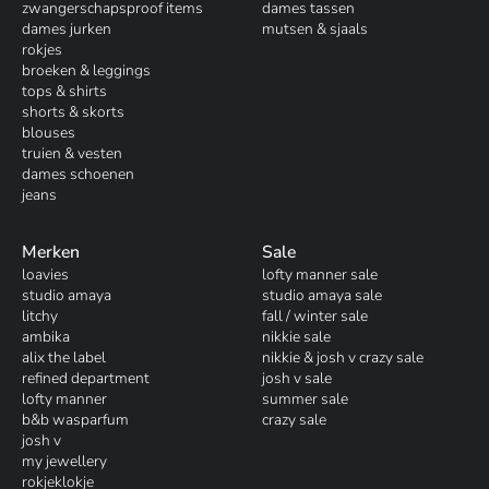
zwangerschapsproof items
dames tassen
dames jurken
mutsen & sjaals
rokjes
broeken & leggings
tops & shirts
shorts & skorts
blouses
truien & vesten
dames schoenen
jeans
Merken
Sale
loavies
lofty manner sale
studio amaya
studio amaya sale
litchy
fall / winter sale
ambika
nikkie sale
alix the label
nikkie & josh v crazy sale
refined department
josh v sale
lofty manner
summer sale
b&b wasparfum
crazy sale
josh v
my jewellery
rokjeklokje