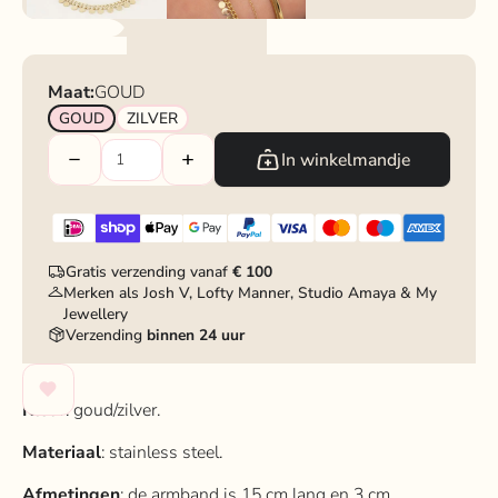
Maat:
GOUD
GOUD
ZILVER
In winkelmandje
Gratis verzending vanaf
€ 100
Merken als Josh V, Lofty Manner, Studio Amaya & My
Jewellery
Verzending
binnen 24 uur
Kleur
: goud/zilver.
Materiaal
: stainless steel.
Afmetingen
: de armband is 15 cm lang en 3 cm