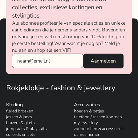
collecties, exclusieve kortingen en
stylingtips.
Als abonnee profiteer je van speciale acties en unieke
aanbiedingen die je nergens anders vindt. Bovendien
ontvang je een welkomstkorting van 10% korting op
je eerste bestelling! Waar wacht je nog op? Meld je
nu aan en shop als een VIP!
Rokjeklokje - fashion & jewellery
Kleding
Accessoires
flared broeken
hoeden & petjes
jassen & jacks
telefoon / tassen koorden
blazers & gilets
my jewellery
jumpsuits & playsuits
zonnebrillen & accessoires
co-ords en sets
dames riemen