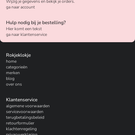
Wijzig je gegevens en bekijk je orders.
ga naar account
Hulp nodig bij je bestelling?
Hier komt een tekst
ga naar klantenservice
Rokjeklokje
home
categorieën
merken
blog
over ons
Klantenservice
algemene voorwaarden
servicevoorwaarden
terugbetalingsbeleid
retourformulier
klachtenregeling
privacyverklaring