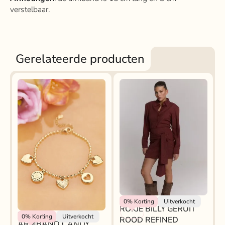
verstelbaar.
Gerelateerde producten
Refined Department
0%
Korting
Uitverkocht
ROKJE BILLY GERUIT
My Jewellery
0%
Korting
Uitverkocht
ROOD REFINED
ARMBAND CANDY