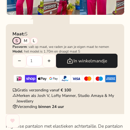
Maat:
S
S
M
L
Pasvorm
: valt op maat, we raden je aan je eigen maat te nemen
Model
: het model is 1.70m en draagt maat S
In winkelmandje
Gratis verzending vanaf
€ 100
Merken als Josh V, Lofty Manner, Studio Amaya & My
Jewellery
Verzending
binnen 24 uur
High rise pantalon met elastieken achtertaille. De pantalon