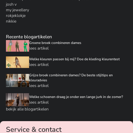
josh v
my jewellery
rokjeklokje
nikkie
Recente blogartikelen
Groene broek combineren dames
lees artikel
Welke kleuren passen bij mij? Doe de kleding kleurentest
lees artikel
Grijze broek combineren dames? De beste stijltips en
kleuradvies
lees artikel
Welke schoenen draag je onder een lange jurk in de zomer?
lees artikel
bekijk alle blogartikelen
Service & contact