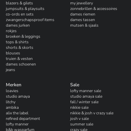
blazers & gilets
my jewellery
jumpsuits & playsuits
zonnebrillen & accessoires
co-ords en sets
dames riemen
zwangerschapsproof items
dames tassen
dames jurken
mutsen & sjaals
rokjes
broeken & leggings
tops & shirts
shorts & skorts
blouses
truien & vesten
dames schoenen
jeans
Merken
Sale
loavies
lofty manner sale
studio amaya
studio amaya sale
litchy
fall / winter sale
ambika
nikkie sale
alix the label
nikkie & josh v crazy sale
refined department
josh v sale
lofty manner
summer sale
b&b wasparfum
crazy sale