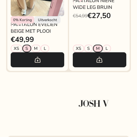
PANTALON NIENE
WIDE LEG BRUIN
€27,50
€54,99
Rokjeklokje
0%
Korting
Uitverkocht
PANTALON EVELIEN
BEIGE MET PLOOI
€49,99
XS
S
M
L
XS
S
M
L