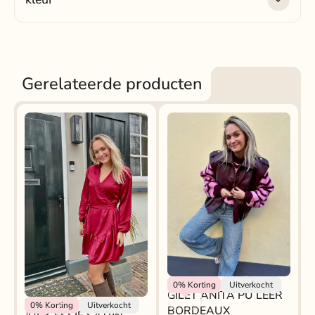
Kleur:
Bordeaux rood
Gerelateerde producten
Rokjeklokje
0%
Korting
Uitverkocht
GILET ANITA PU LEER
Rokjeklokje
0%
Korting
Uitverkocht
BORDEAUX