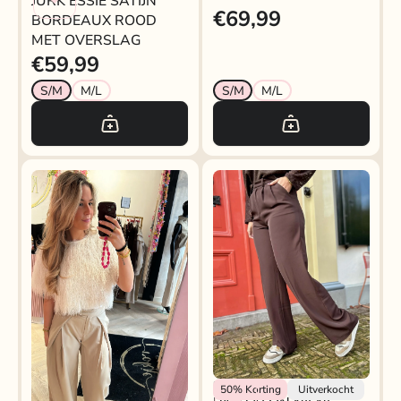
JURK ESSIE SATIJN
€69,99
BORDEAUX ROOD
MET OVERSLAG
€59,99
S/M
M/L
S/M
M/L
Rokjeklokje
50%
Korting
Uitverkocht