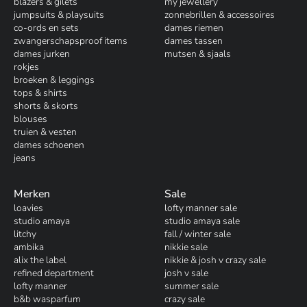
blazers & gilets
my jewellery
jumpsuits & playsuits
zonnebrillen & accessoires
co-ords en sets
dames riemen
zwangerschapsproof items
dames tassen
dames jurken
mutsen & sjaals
rokjes
broeken & leggings
tops & shirts
shorts & skorts
blouses
truien & vesten
dames schoenen
jeans
Merken
Sale
loavies
lofty manner sale
studio amaya
studio amaya sale
litchy
fall / winter sale
ambika
nikkie sale
alix the label
nikkie & josh v crazy sale
refined department
josh v sale
lofty manner
summer sale
b&b wasparfum
crazy sale