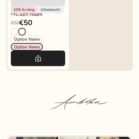
Vendor
10%
Korting
Uitverkocht
Product Naam
€50
€50
Option Name
Option Name