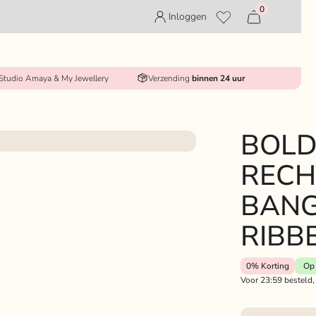
0
Inloggen
 Studio Amaya & My Jewellery
Verzending
binnen 24 uur
BOL
RECH
BANG
RIBB
0%
Korting
Op 
Voor 23:59 besteld,