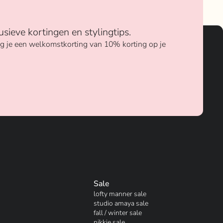
usieve kortingen en stylingtips.
ang je een welkomstkorting van 10% korting op je
Sale
lofty manner sale
studio amaya sale
fall / winter sale
nikkie sale