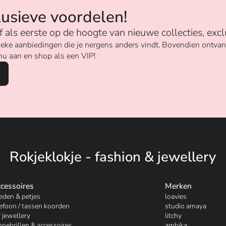
lusieve voordelen!
ijf als eerste op de hoogte van nieuwe collecties, excl
unieke aanbiedingen die je nergens anders vindt. Bovendien ontv
nu aan en shop als een VIP!
Rokjeklokje - fashion & jewellery
cessoires
Merken
eden & petjes
loavies
lefoon / tassen koorden
studio amaya
 jewellery
litchy
nnebrillen & accessoires
ambika