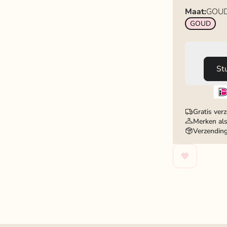
Maat:
GOU
GOUD
St
Gratis ver
Merken als
Verzendin