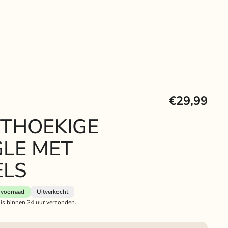
D
€29,99
THOEKIGE
LE MET
ELS
voorraad
Uitverkocht
 is binnen 24 uur verzonden.