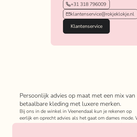
+31 318 796009
klantenservice@rokjeklokje.nl
Klantenservice
Over Rokje Klokje
Persoonlijk advies op maat met een mix van
betaalbare kleding met luxere merken.
Bij ons in de winkel in Veenendaal kun je rekenen op
eerlijk en oprecht advies als het gaat om dames mode. 
geloven sterk in ons concept; het mixen en matchen va
betaalbare nu on trend items met de luxere items van