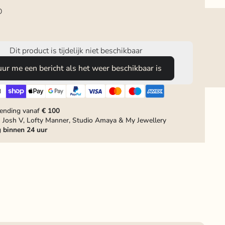
D
Dit product is tijdelijk niet beschikbaar
uur me een bericht als het weer beschikbaar is
zending vanaf
€ 100
 Josh V, Lofty Manner, Studio Amaya & My Jewellery
g
binnen 24 uur