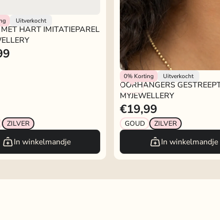
lery
ing
Uitverkocht
MET HART IMITATIEPAREL
WELLERY
99
Rokjeklokje
0%
Korting
Uitverkocht
OORHANGERS GESTREEP
MYJEWELLERY
€19,99
ZILVER
GOUD
ZILVER
In winkelmandje
In winkelmandje