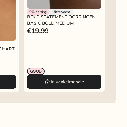
BOLD STATEMENT OORRINGEN
My Jewellery
0%
Korting
Uitverkocht
BOLD STATEMENT OORRINGEN
BASIC BOLD MEDIUM
BASIC BOLD MEDIUM
€19,99
T HART
GOUD
In winkelmandje