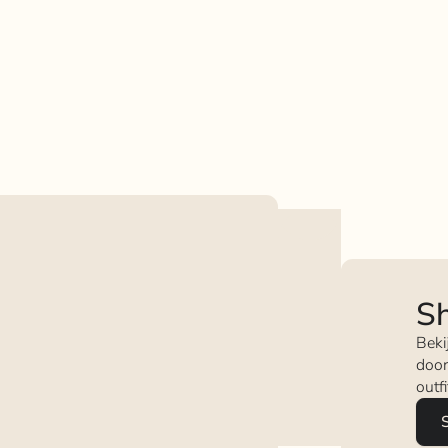
Sh
Beki
door
outf