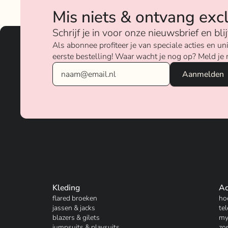
verschillende merken.
Mis niets & ontvang exc
Over ons
Schrijf je in voor onze nieuwsbrief en bl
Als abonnee profiteer je van speciale acties en 
eerste bestelling! Waar wacht je nog op? Meld je 
Kleding
Ac
flared broeken
ho
jassen & jacks
te
blazers & gilets
my
jumpsuits & playsuits
zo