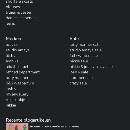
shorts & skorts
blouses
truien & vesten
dames schoenen
jeans
Merken
Sale
loavies
lofty manner sale
studio amaya
studio amaya sale
litchy
fall / winter sale
ambika
nikkie sale
alix the label
nikkie & josh v crazy sale
refined department
josh v sale
lofty manner
summer sale
b&b wasparfum
crazy sale
josh v
my jewellery
rokjeklokje
nikkie
Recente blogartikelen
Groene broek combineren dames