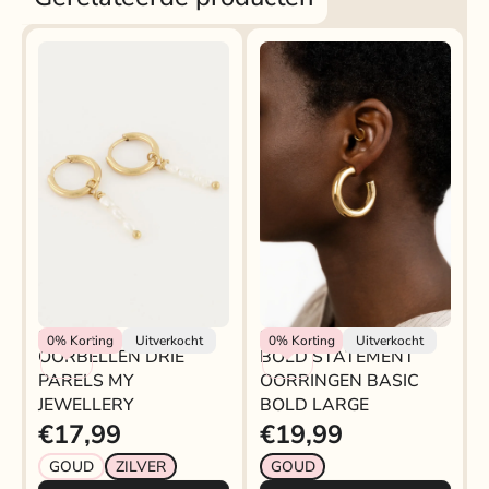
My Jewellery
My Jewellery
0%
Korting
Uitverkocht
0%
Korting
Uitverkocht
OORBELLEN DRIE
BOLD STATEMENT
PARELS MY
OORRINGEN BASIC
JEWELLERY
BOLD LARGE
€17,99
€19,99
GOUD
ZILVER
GOUD