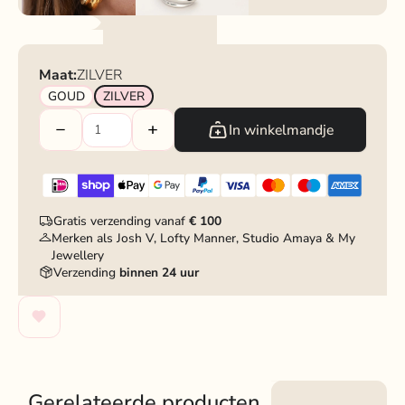
Maat:
ZILVER
GOUD
ZILVER
In winkelmandje
Gratis verzending vanaf
€ 100
Merken als Josh V, Lofty Manner, Studio Amaya & My
Jewellery
Verzending
binnen 24 uur
Gerelateerde producten