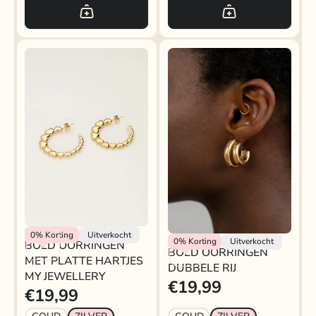
BOLD OORRINGEN MET
My Jewellery
0%
Korting
Uitverkocht
My Jewellery
0%
Korting
Uitverkocht
BOLD OORRINGEN
PLATTE HARTJES MY
BOLD OORRINGEN
MET PLATTE HARTJES
JEWELLERY
DUBBELE RIJ
MY JEWELLERY
€19,99
€19,99