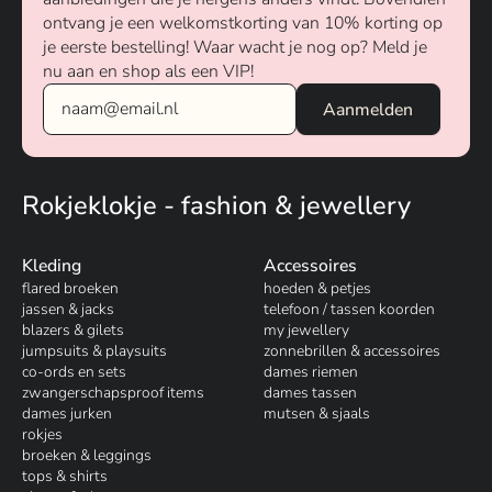
ontvang je een welkomstkorting van 10% korting op
je eerste bestelling! Waar wacht je nog op? Meld je
nu aan en shop als een VIP!
Rokjeklokje - fashion & jewellery
Kleding
Accessoires
flared broeken
hoeden & petjes
jassen & jacks
telefoon / tassen koorden
blazers & gilets
my jewellery
jumpsuits & playsuits
zonnebrillen & accessoires
co-ords en sets
dames riemen
zwangerschapsproof items
dames tassen
dames jurken
mutsen & sjaals
rokjes
broeken & leggings
tops & shirts