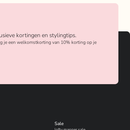
usieve kortingen en stylingtips.
ang je een welkomstkorting van 10% korting op je
Sale
lofty manner sale