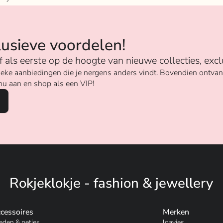
n
lusieve voordelen!
ijf als eerste op de hoogte van nieuwe collecties, excl
unieke aanbiedingen die je nergens anders vindt. Bovendien ontv
nu aan en shop als een VIP!
Rokjeklokje - fashion & jewellery
cessoires
Merken
eden & petjes
loavies