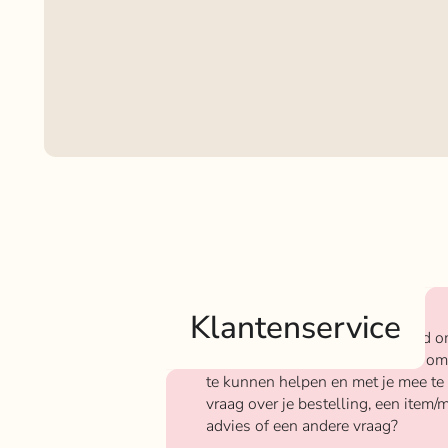
Klantenservice
Bij Rokjeklokje staan we bekend o
We vinden het super belangrijk om
te kunnen helpen en met je mee te
vraag over je bestelling, een item/m
advies of een andere vraag?