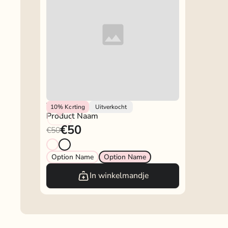
Vendor
10%
Korting
Uitverkocht
Product Naam
€50
€50
Option Name
Option Name
In winkelmandje