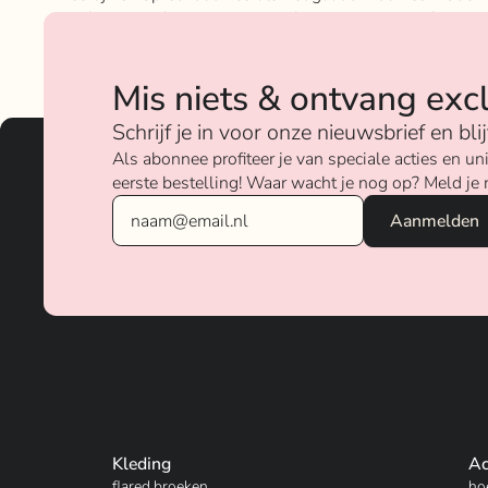
geloven sterk in ons concept; het mixen en matchen va
betaalbare nu on trend items met de luxere items van
verschillende merken.
Mis niets & ontvang exc
Over ons
Schrijf je in voor onze nieuwsbrief en bl
Als abonnee profiteer je van speciale acties en 
eerste bestelling! Waar wacht je nog op? Meld je 
Kleding
Ac
flared broeken
ho