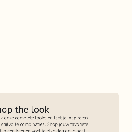
op the look
jk onze complete looks en laat je inspireren
 stijlvolle combinaties. Shop jouw favoriete
it in één keer en voel je elke dag op je best.