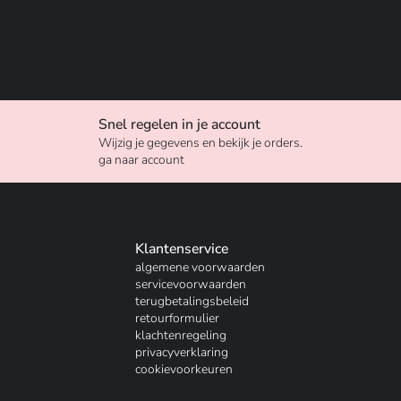
Snel regelen in je account
Wijzig je gegevens en bekijk je orders.
ga naar account
Klantenservice
algemene voorwaarden
servicevoorwaarden
terugbetalingsbeleid
retourformulier
klachtenregeling
privacyverklaring
cookievoorkeuren