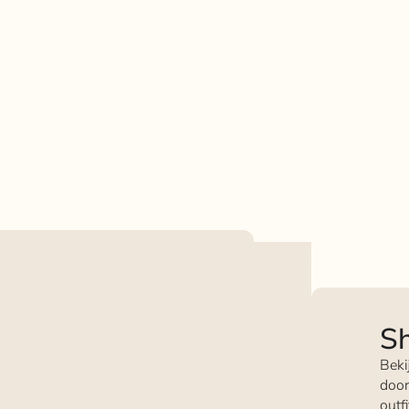
Sh
Beki
door
outf