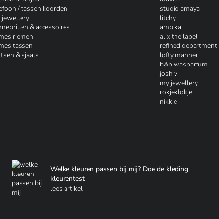
lefoon / tassen koorden
studio amaya
 jewellery
litchy
nnebrillen & accessoires
ambika
mes riemen
alix the label
mes tassen
refined department
tsen & sjaals
lofty manner
b&b wasparfum
josh v
my jewellery
rokjeklokje
nikkie
Welke kleuren passen bij mij? Doe de kleding
kleurentest
lees artikel