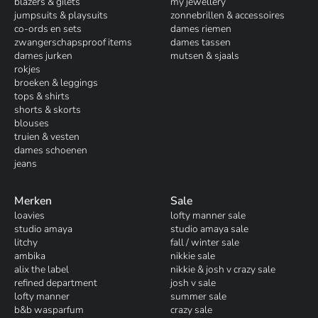
blazers & gilets
my jewellery
jumpsuits & playsuits
zonnebrillen & accessoires
co-ords en sets
dames riemen
zwangerschapsproof items
dames tassen
dames jurken
mutsen & sjaals
rokjes
broeken & leggings
tops & shirts
shorts & skorts
blouses
truien & vesten
dames schoenen
jeans
Merken
Sale
loavies
lofty manner sale
studio amaya
studio amaya sale
litchy
fall / winter sale
ambika
nikkie sale
alix the label
nikkie & josh v crazy sale
refined department
josh v sale
lofty manner
summer sale
b&b wasparfum
crazy sale