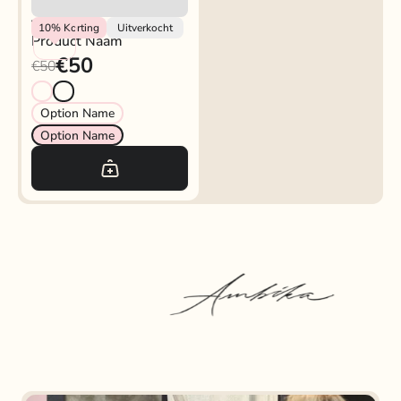
Vendor
10%
Korting
Uitverkocht
Product Naam
€50
€50
Option Name
Option Name