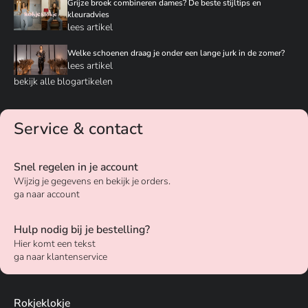
Grijze broek combineren dames? De beste stijltips en
kleuradvies
lees artikel
Welke schoenen draag je onder een lange jurk in de zomer?
lees artikel
bekijk alle blogartikelen
Service & contact
Snel regelen in je account
Wijzig je gegevens en bekijk je orders.
ga naar account
Hulp nodig bij je bestelling?
Hier komt een tekst
ga naar klantenservice
Rokjeklokje