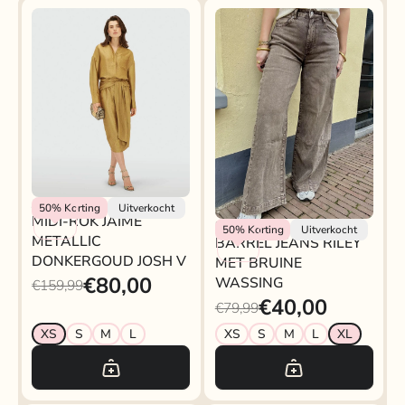
Josh V
50%
Korting
Uitverkocht
MIDI-ROK JAIME
Rokjeklokje
50%
Korting
Uitverkocht
METALLIC
BARREL JEANS RILEY
DONKERGOUD JOSH V
MET BRUINE
€80,00
WASSING
€159,99
€40,00
€79,99
XS
S
M
L
XS
S
M
L
XL