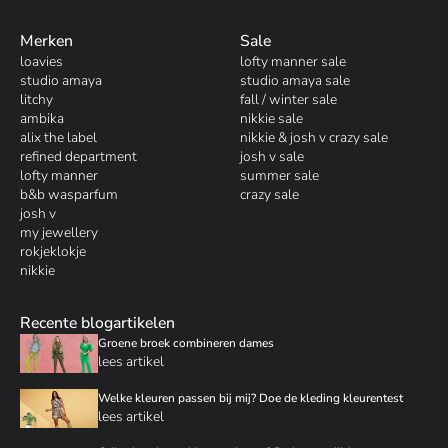
Merken
Sale
loavies
lofty manner sale
studio amaya
studio amaya sale
litchy
fall / winter sale
ambika
nikkie sale
alix the label
nikkie & josh v crazy sale
refined department
josh v sale
lofty manner
summer sale
b&b wasparfum
crazy sale
josh v
my jewellery
rokjeklokje
nikkie
Recente blogartikelen
Groene broek combineren dames
lees artikel
Welke kleuren passen bij mij? Doe de kleding kleurentest
lees artikel