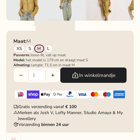
Maat:
M
XS
S
M
L
Pasvorm:
loose-fit, valt op maat.
Model:
het model is 179 cm en draagt maat S
Afmeting:
Lengte: 71,5 cm in maat M
In winkelmandje
Gratis verzending vanaf
€ 100
Merken als Josh V, Lofty Manner, Studio Amaya & My
Jewellery
Verzending
binnen 24 uur