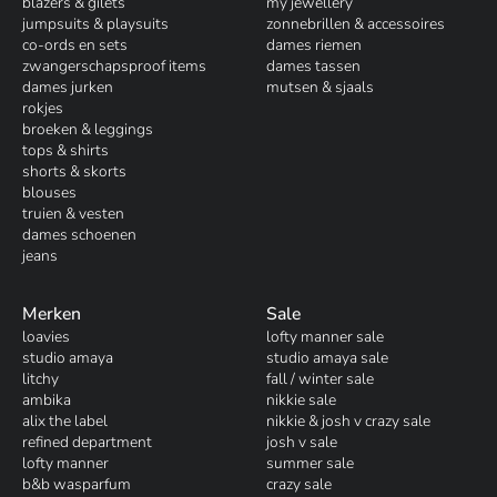
blazers & gilets
my jewellery
jumpsuits & playsuits
zonnebrillen & accessoires
co-ords en sets
dames riemen
zwangerschapsproof items
dames tassen
dames jurken
mutsen & sjaals
rokjes
broeken & leggings
tops & shirts
shorts & skorts
blouses
truien & vesten
dames schoenen
jeans
Merken
Sale
loavies
lofty manner sale
studio amaya
studio amaya sale
litchy
fall / winter sale
ambika
nikkie sale
alix the label
nikkie & josh v crazy sale
refined department
josh v sale
lofty manner
summer sale
b&b wasparfum
crazy sale