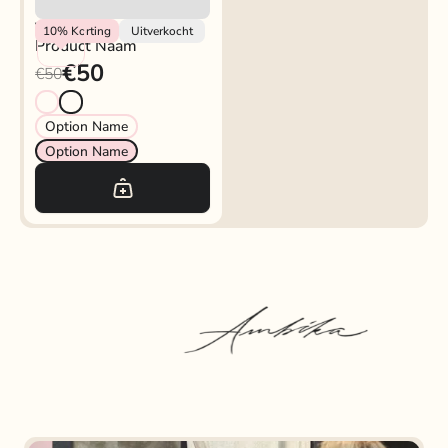
Vendor
10%
Korting
Uitverkocht
Product Naam
€50
€50
Option Name
Option Name