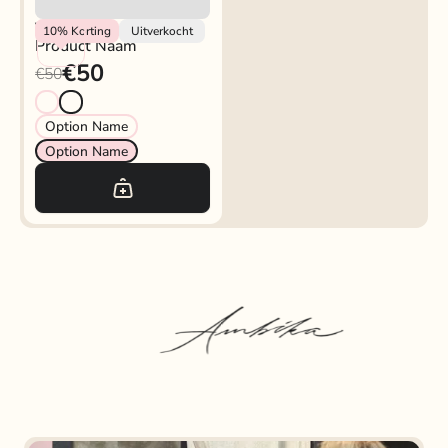
Vendor
10%
Korting
Uitverkocht
Product Naam
€50
€50
Option Name
Option Name