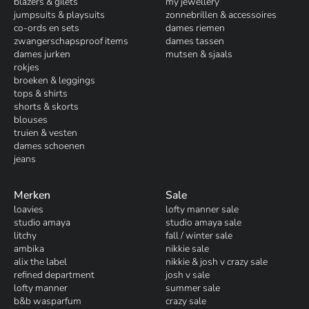
blazers & gilets
my jewellery
jumpsuits & playsuits
zonnebrillen & accessoires
co-ords en sets
dames riemen
zwangerschapsproof items
dames tassen
dames jurken
mutsen & sjaals
rokjes
broeken & leggings
tops & shirts
shorts & skorts
blouses
truien & vesten
dames schoenen
jeans
Merken
Sale
loavies
lofty manner sale
studio amaya
studio amaya sale
litchy
fall / winter sale
ambika
nikkie sale
alix the label
nikkie & josh v crazy sale
refined department
josh v sale
lofty manner
summer sale
b&b wasparfum
crazy sale