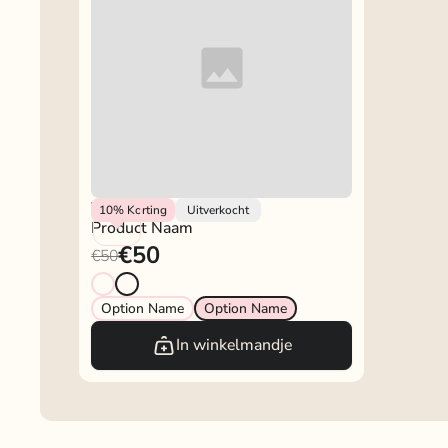
Vendor
10%
Korting
Uitverkocht
Product Naam
€50
€50
Option Name
Option Name
In winkelmandje