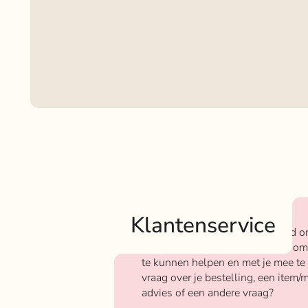
Klantenservice
Bij Rokjeklokje staan we bekend o
We vinden het super belangrijk om
te kunnen helpen en met je mee te
vraag over je bestelling, een item/m
advies of een andere vraag?