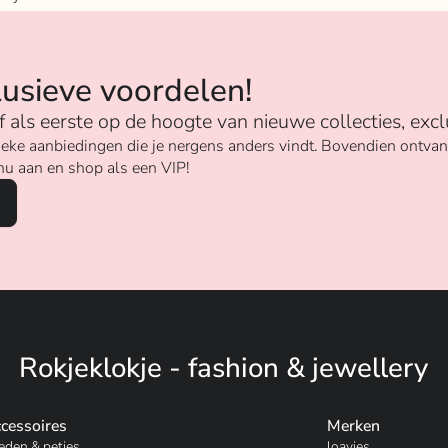
n
lusieve voordelen!
ijf als eerste op de hoogte van nieuwe collecties, excl
unieke aanbiedingen die je nergens anders vindt. Bovendien ontv
nu aan en shop als een VIP!
Rokjeklokje - fashion & jewellery
cessoires
Merken
eden & petjes
loavies