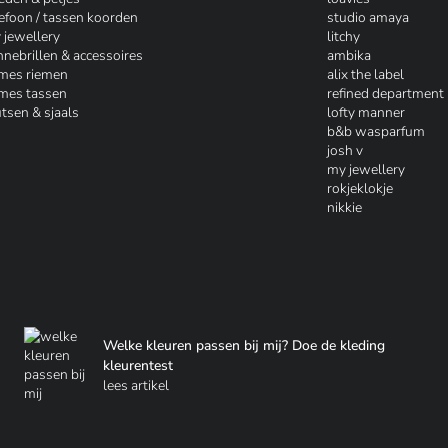
lefoon / tassen koorden
studio amaya
 jewellery
litchy
nnebrillen & accessoires
ambika
mes riemen
alix the label
mes tassen
refined department
tsen & sjaals
lofty manner
b&b wasparfum
josh v
my jewellery
rokjeklokje
nikkie
Welke kleuren passen bij mij? Doe de kleding
kleurentest
lees artikel