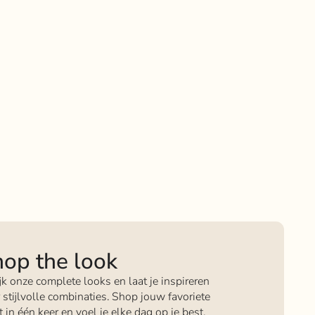
op the look
jk onze complete looks en laat je inspireren
 stijlvolle combinaties. Shop jouw favoriete
it in één keer en voel je elke dag op je best.