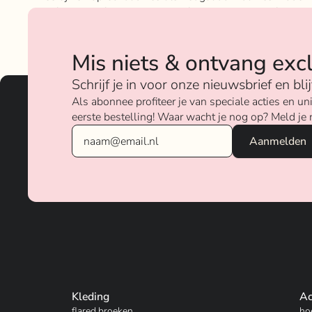
geloven sterk in ons concept; het mixen en matchen va
betaalbare nu on trend items met de luxere items van
verschillende merken.
Mis niets & ontvang exc
Over ons
Schrijf je in voor onze nieuwsbrief en bl
Als abonnee profiteer je van speciale acties en 
eerste bestelling! Waar wacht je nog op? Meld je 
Kleding
Ac
flared broeken
ho