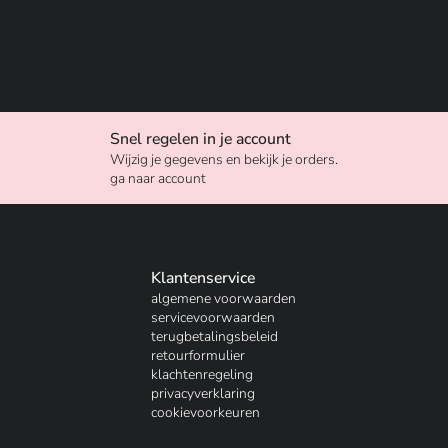
Snel regelen in je account
Wijzig je gegevens en bekijk je orders.
ga naar account
Klantenservice
algemene voorwaarden
servicevoorwaarden
terugbetalingsbeleid
retourformulier
klachtenregeling
privacyverklaring
cookievoorkeuren