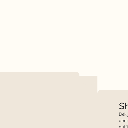
Sh
Beki
door
outf