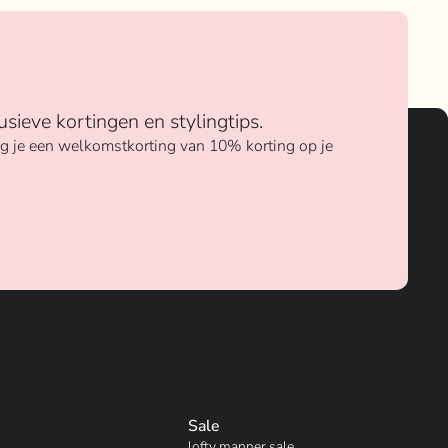
usieve kortingen en stylingtips.
ang je een welkomstkorting van 10% korting op je
Sale
lofty manner sale