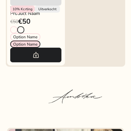
Vendor
10%
Korting
Uitverkocht
Product Naam
€50
€50
Option Name
Option Name