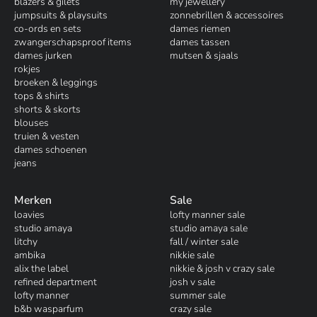
blazers & gilets
my jewellery
jumpsuits & playsuits
zonnebrillen & accessoires
co-ords en sets
dames riemen
zwangerschapsproof items
dames tassen
dames jurken
mutsen & sjaals
rokjes
broeken & leggings
tops & shirts
shorts & skorts
blouses
truien & vesten
dames schoenen
jeans
Merken
Sale
loavies
lofty manner sale
studio amaya
studio amaya sale
litchy
fall / winter sale
ambika
nikkie sale
alix the label
nikkie & josh v crazy sale
refined department
josh v sale
lofty manner
summer sale
b&b wasparfum
crazy sale