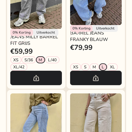
Rokjeklokje
0%
Korting
Uitverkocht
Rokjeklokje
BARREL JEANS
0%
Korting
Uitverkocht
JEANS MILLY BARREL
FRANKY BLAUW
FIT GRIJS
€79,99
€59,99
XS
S/36
M
L/40
XL/42
XS
S
M
L
XL