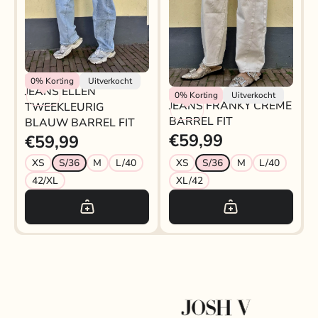
Rokjeklokje
0%
Korting
Uitverkocht
JEANS ELLEN
Rokjeklokje
0%
Korting
Uitverkocht
JEANS FRANKY CRÈME
TWEEKLEURIG
BARREL FIT
BLAUW BARREL FIT
€59,99
€59,99
XS
S/36
M
L/40
XS
S/36
M
L/40
42/XL
XL/42