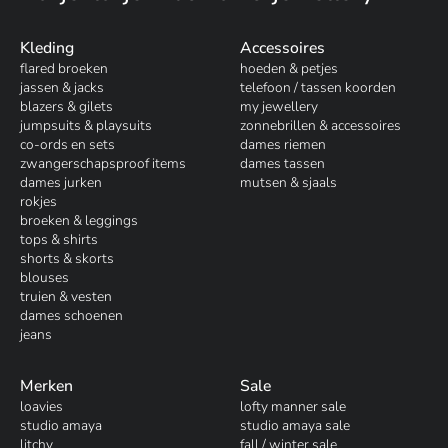
Kleding
Accessoires
flared broeken
hoeden & petjes
jassen & jacks
telefoon / tassen koorden
blazers & gilets
my jewellery
jumpsuits & playsuits
zonnebrillen & accessoires
co-ords en sets
dames riemen
zwangerschapsproof items
dames tassen
dames jurken
mutsen & sjaals
rokjes
broeken & leggings
tops & shirts
shorts & skorts
blouses
truien & vesten
dames schoenen
jeans
Merken
Sale
loavies
lofty manner sale
studio amaya
studio amaya sale
litchy
fall / winter sale