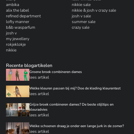
ambika
nikkie sale
alix the label
nikkie & josh v crazy sale
refined department
josh v sale
lofty manner
summer sale
b&b wasparfum
crazy sale
josh v
my jewellery
rokjeklokje
nikkie
Recente blogartikelen
Groene broek combineren dames
lees artikel
Welke kleuren passen bij mij? Doe de kleding kleurentest
lees artikel
Grijze broek combineren dames? De beste stijltips en
kleuradvies
lees artikel
Welke schoenen draag je onder een lange jurk in de zomer?
lees artikel